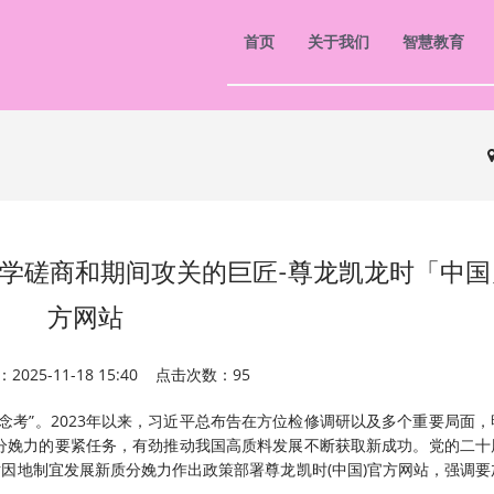
首页
关于我们
智慧教育
科学磋商和期间攻关的巨匠-尊龙凯龙时「中国
方网站
2025-11-18 15:40 点击次数：95
念考”。2023年以来，习近平总布告在方位检修调研以及多个重要局面，
分娩力的要紧任务，有劲推动我国高质料发展不断获取新成功。党的二十
对因地制宜发展新质分娩力作出政策部署尊龙凯时(中国)官方网站，强调要