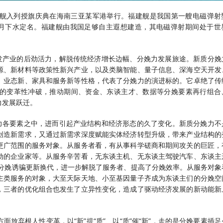
福建舰入列授旗庆典在海南三亚某军港举行。福建舰是我国第一艘电磁弹射
2年6月下水定名。福建舰由我国足够自主遐想建造，其电磁弹射期间处于世
引发产业的后劲活力，解脱传统经济增长边幅、分娩力发展旅途。新质分娩
源、新材料等政策性新兴产业，以及类脑智能、量子信息、深海空天开发
、业态新、家具和服务新等性格，代表了分娩力的演进标的。它卓绝了传
的变革性冲破，推动期间、资金、东谈主才、数据等分娩要素再行组合
力发展跃迁。
娩力各要素之中，进而引起产业结构和经济形态的久了变化。新质分娩力不
创造新需求，又通过新需求深度赋能实体经济转型升级，带来产业结构的
更广范围的服务对象。从服务者看，有从事科学磋商和期间攻关的巨匠，
动的企业家等。从服务辛苦看，无东谈主机、无东谈主驾驶汽车、东谈主
的分娩诱骗更新换代，进一步解脱了服务者、提高了分娩效率。从服务对象
主类服务的对象，大至天际天地、小至基因量子齐成为东谈主们的分娩空
，三者的优化组合也发生了立异性变化，造成了驱动经济发展的新动能新
放弃根人性变革，以“新”提“质”、以“质”催“新”，走的是分娩要素插