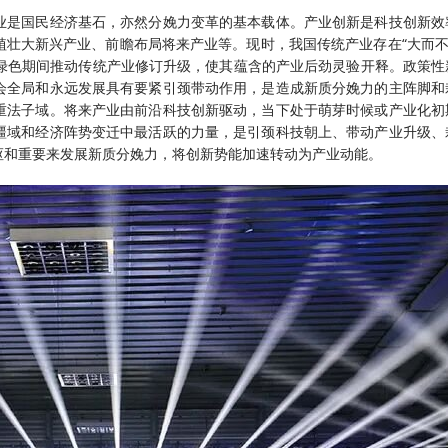
业是国民经济基石，亦然分娩力变革的基本载体。产业创新是科技创新效
壮大新兴产业、前瞻布局将来产业等。现时，我国传统产业存在“大而不彊
、绿色期间推动传统产业修订升级，使其蕴含的产业后劲灵验开释。政策性
会全局和永远发展具有要紧引颈带动作用，是造成新质分娩力的主阵脚和
重法子域。将来产业由前沿科技创新驱动，当下处于萌芽时候或产业化初
疆域和经济阵势变迁中最活跃的力量，是引颈科技朝上、带动产业升级、
枢和重要来发展新质分娩力，将创新势能加速转动为产业动能。