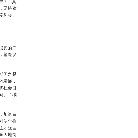
层面，莫
，要搭建
度和会、
彻党的二
，塑造发
期间之是
的发展，
将社会目
间、区域
，加速造
对健全推
主才强国
全因地制