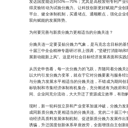
发达国度能达到50%—70%；尤其是高校发明专利产
得灵验转动为试验分娩力。让科技创新更好赋能产业创
平台、健全体制机制，买通堵点、通顺断点，强化企业
双向赋能的发展阵势。
为何要完善与新质分娩力更相适当的分娩关连？
分娩关连一定要妥贴分娩力气象，是马克念念目标的基情
十届三中全会精神专题研讨班上强调，“坚硬打消影响
展新动能新上风”。这是对社会目标经济发展表面和实践
从历史申饬看，每一次分娩力的飞跃，齐随同着分娩关
以大约引发分娩力变革，就在于它对分娩要素与服务经
与分娩力发展水平相适当的分娩关连，不错成为期间创
标轨制和市集经济体制有机集合，充分阐述有为政府和
间、企业间充分流动，大大升迁了资源成立效率，有劲
现时，新一轮科技立异和产业变革加速冲破，分娩力发
成同新质分娩力更相适当的分娩关连。党的二十届三中
动经济高质料发展体制机制、促进新质分娩力发展作出
诱骗，升迁国度创新体系举座效劳，全面增强自主创新