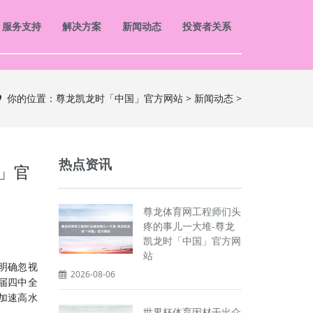
服务支持
解决方案
新闻动态
投资者关系
你的位置：
尊龙凯龙时「中国」官方网站
>
新闻动态
>
热点资讯
」官
尊龙体育网工程师们头
疼的事儿一大堆-尊龙
凯龙时「中国」官方网
站
明确忽视
2026-08-06
届四中全
加速高水
世界杯体育因材干出众