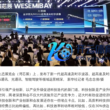
体产业生态展览会（湾芯展）上，发布了新一代超高速及时示波器。超高速及
G通讯、光通讯、智能驾驶等领域远景精深。 新华社记者 毛念念倩/摄
新引颈产业创新、以产业升级促进科技迭代的新门道。科技创新是产业升
空间，两者深度和会不仅大约灵验升迁产业竞争力，还大约有劲促进经济
科技创新和产业创新和会发展还存在一些堵点卡点。比如，高质料科技供
磋商经费占比始终偏低。再比如，科技效率转动率相对较低，仅在30%傍边