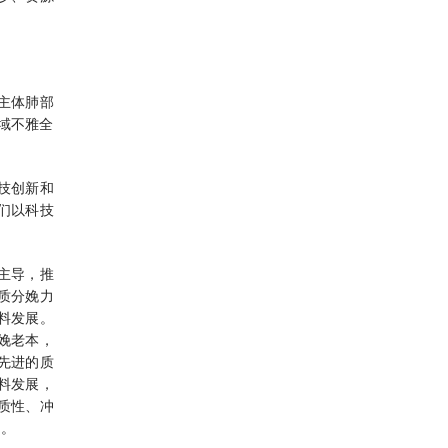
主体肺部
域不雅全
技创新和
们以科技
主导，推
质分娩力
料发展。
娩老本，
先进的质
料发展，
质性、冲
用。