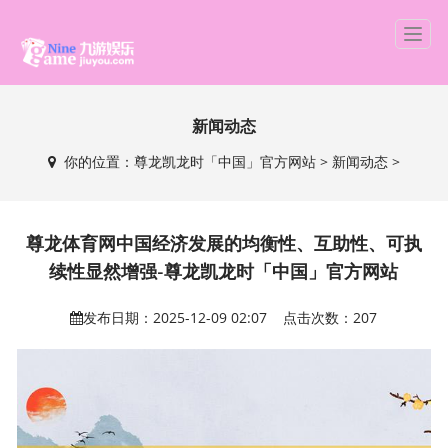
T
o
g
g
新闻动态
l
e
你的位置：
尊龙凯龙时「中国」官方网站
>
新闻动态
>
n
a
v
i
尊龙体育网中国经济发展的均衡性、互助性、可执
g
续性显然增强-尊龙凯龙时「中国」官方网站
a
t
发布日期：2025-12-09 02:07 点击次数：207
i
o
n