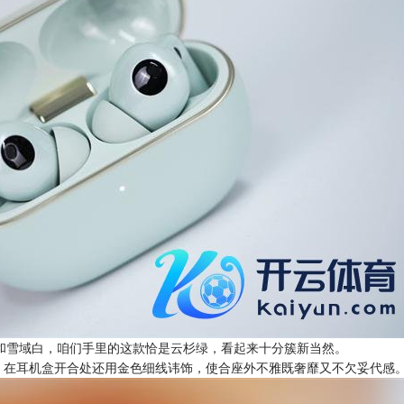
、云杉绿和雪域白，咱们手里的这款恰是云杉绿，看起来十分簇新当然。
。在耳机盒开合处还用金色细线讳饰，使合座外不雅既奢靡又不欠妥代感