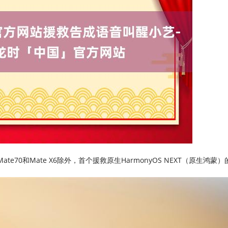
e70和Mate X6除外，首个援救原生HarmonyOS NEXT（原生鸿蒙