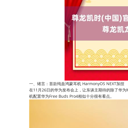
一、绪言：首款纯血鸿蒙耳机 HarmonyOS NEXT加捏
在11月26日的华为发布会上，让东谈主期待的除了华为Mat
机配置华为Free Buds Pro4相似十分很有看点。