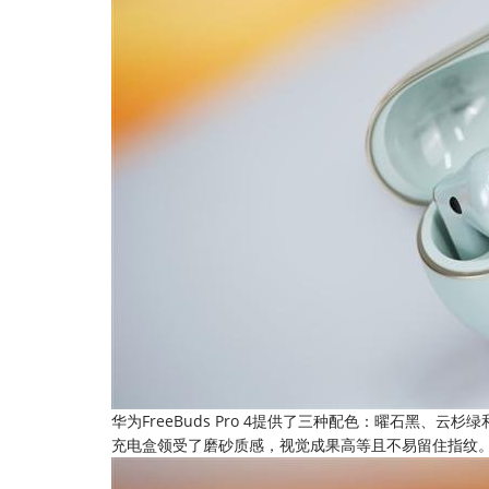
华为FreeBuds Pro 4提供了三种配色：曜石黑
充电盒领受了磨砂质感，视觉成果高等且不易留住指纹