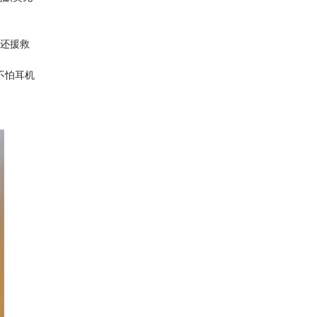
况还援救
不怕耳机