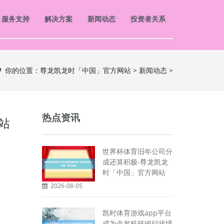
服务支持
解决方案
新闻动态
投资者关系
你的位置：
尊龙凯龙时「中国」官方网站
>
新闻动态
>
热点资讯
站
世界杯体育旧年公司分
成还算积极-尊龙凯龙
时「中国」官方网站
2026-08-05
凯时体育游戏app平台
成为金发科技竣行状绩