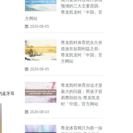
预增的三大主要原因-
尊龙凯龙时「中国」官
方网站
2026-08-05
尊龙凯时体育把永久价
值放在短期利益之前-
尊龙凯龙时「中国」官
方网站
2026-08-05
尊龙凯时体育但这才是
最大的问题：男孩子容
）的蓝牙耳
易费劲担当-尊龙凯龙
时「中国」官方网站
2026-08-03
尊龙体育网只为那一抹