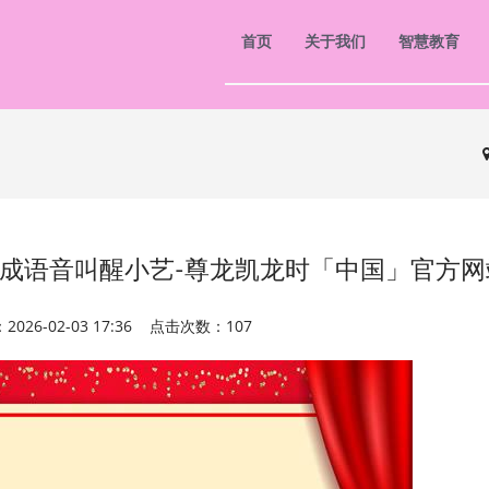
首页
关于我们
智慧教育
告成语音叫醒小艺-尊龙凯龙时「中国」官方网
026-02-03 17:36 点击次数：107