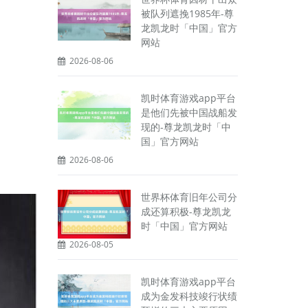
被队列遮挽1985年-尊
龙凯龙时「中国」官方
网站
2026-08-06
凯时体育游戏app平台
是他们先被中国战船发
现的-尊龙凯龙时「中
国」官方网站
2026-08-06
世界杯体育旧年公司分
成还算积极-尊龙凯龙
时「中国」官方网站
2026-08-05
凯时体育游戏app平台
成为金发科技竣行状绩