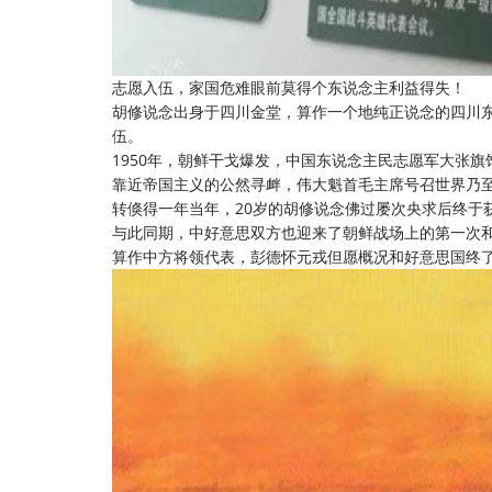
志愿入伍，家国危难眼前莫得个东说念主利益得失！
胡修说念出身于四川金堂，算作一个地纯正说念的四川
伍。
1950年，朝鲜干戈爆发，中国东说念主民志愿军大张
靠近帝国主义的公然寻衅，伟大魁首毛主席号召世界乃
转倏得一年当年，20岁的胡修说念佛过屡次央求后终于
与此同期，中好意思双方也迎来了朝鲜战场上的第一次
算作中方将领代表，彭德怀元戎但愿概况和好意思国终