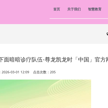
首页
关于我们
智慧教育
下面暗暗诊疗队伍-尊龙凯龙时「中国」官方
026-03-01 12:09 点击次数：205