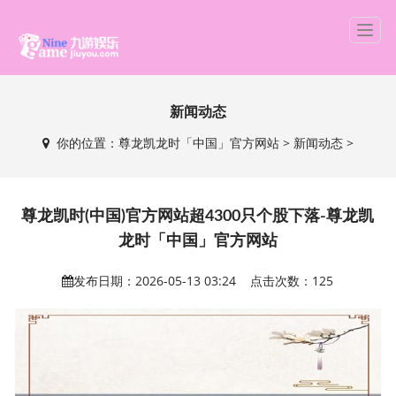
T
o
g
g
新闻动态
l
e
你的位置：
尊龙凯龙时「中国」官方网站
>
新闻动态
>
n
a
v
i
尊龙凯时(中国)官方网站超4300只个股下落-尊龙凯
g
龙时「中国」官方网站
a
t
发布日期：2026-05-13 03:24 点击次数：125
i
o
n