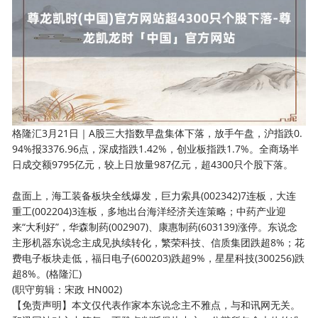
格隆汇3月21日｜A股三大指数早盘集体下落，放手午盘，沪指跌0.
94%报3376.96点，深成指跌1.42%，创业板指跌1.7%。全商场半
日成交额9795亿元，较上日放量987亿元，超4300只个股下落。
盘面上，海工装备板块全线爆发，巨力索具(002342)7连板，大连
重工(002204)3连板，多地出台海洋经济关连策略；中药产业迎
来“大利好”，华森制药(002907)、康惠制药(603139)涨停。东说念
主形机器东说念主成见执续转化，繁荣科技、信质集团跌超8%；花
费电子板块走低，福日电子(600203)跌超9%，星星科技(300256)跌
超8%。(格隆汇)
(职守剪辑：宋政 HN002)
【免责声明】本文仅代表作家本东说念主不雅点，与和讯网无关。