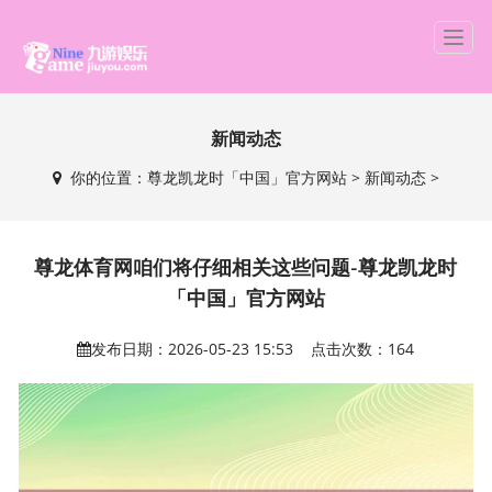
T
o
g
g
新闻动态
l
e
你的位置：
尊龙凯龙时「中国」官方网站
>
新闻动态
>
n
a
v
i
尊龙体育网咱们将仔细相关这些问题-尊龙凯龙时
g
「中国」官方网站
a
t
发布日期：2026-05-23 15:53 点击次数：164
i
o
n