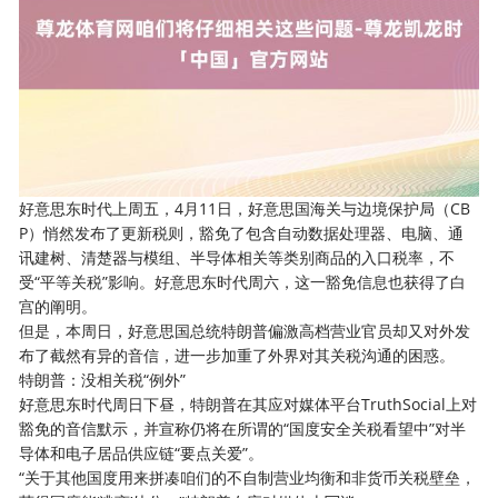
好意思东时代上周五，4月11日，好意思国海关与边境保护局（CB
P）悄然发布了更新税则，豁免了包含自动数据处理器、电脑、通
讯建树、清楚器与模组、半导体相关等类别商品的入口税率，不
受“平等关税”影响。好意思东时代周六，这一豁免信息也获得了白
宫的阐明。
但是，本周日，好意思国总统特朗普偏激高档营业官员却又对外发
布了截然有异的音信，进一步加重了外界对其关税沟通的困惑。
特朗普：没相关税“例外”
好意思东时代周日下昼，特朗普在其应对媒体平台TruthSocial上对
豁免的音信默示，并宣称仍将在所谓的“国度安全关税看望中”对半
导体和电子居品供应链“要点关爱”。
“关于其他国度用来拼凑咱们的不自制营业均衡和非货币关税壁垒，