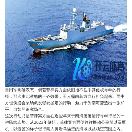
目田军明确表态，倘若菲律宾方面依旧拒不住手其侵权寻衅的行
径，那么由此激勉的一齐效果，王人需由菲方自行担负起来。而中
方也例必会采纳愈发强硬鉴定的行动，勉力于为南海营造出一派和
平、自如的追究场合。
这次行动乃是菲律宾方面在近些年来于南海屡屡进行寻衅行径的一
种陆续态势。从2023年肇始，菲律宾方面便往往搬动公事船以及军
机，以违警的样子强行闯入黄岩岛隔壁的海域以及领空范围之内。