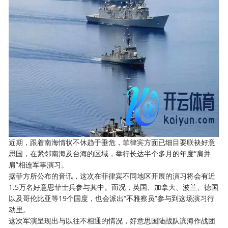
近期，跟着南海情状不休趋于垂危，菲律宾方面已细目要联袂好意
思国，在紧邻南海及台海的区域，举行长达半个多月的年度“肩并
肩”相连军事演习。
据菲方所公布的音讯，这次在菲律宾不同地区开展的演习将会有近
1.5万名好意思菲士兵参与其中。而况，英国、加拿大、波兰、德国
以及哥伦比亚等19个国度，也会派出“不雅察员”参与到这场演习行
动里。
这次军演呈现出与以往不相通的情况，好意思国陆战队滨海作战团