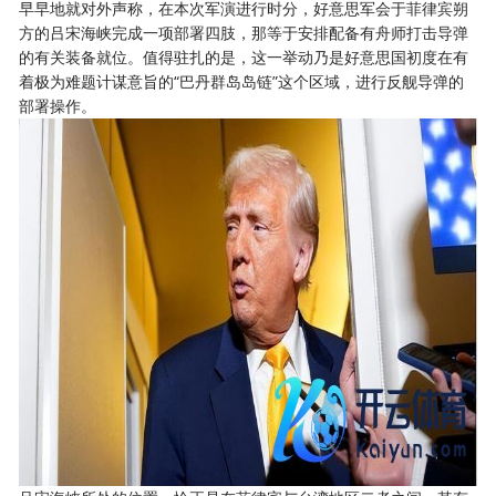
早早地就对外声称，在本次军演进行时分，好意思军会于菲律宾朔
方的吕宋海峡完成一项部署四肢，那等于安排配备有舟师打击导弹
的有关装备就位。值得驻扎的是，这一举动乃是好意思国初度在有
着极为难题计谋意旨的“巴丹群岛岛链”这个区域，进行反舰导弹的
部署操作。