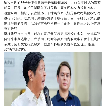
这次出现的36号护卫艇隶属于舟师艨艟领域，并非以平时见的海警
船只。而况，该护卫艇配备了机关炮，领有现实火力报复的实力。
这意味着，相较于以往情形，菲律宾方面无疑是再次将其侵权行动
进行了升级。联系词，濒临菲方的千般行径，目田军给以了愈发强
硬且严厉的复兴，以致菲方所指所在一切企图，最终王人只不错破
灭而告终。
至极需要指出的是，就在好意思菲举行完演习没过多久，菲律宾便
要迎来中期选举了。联系词，此时菲律宾国内的政事矛盾非但莫得
裁减，反而愈发狠恶起来，就连马科斯的复古率也呈现出“断崖
式”的下滑态势。