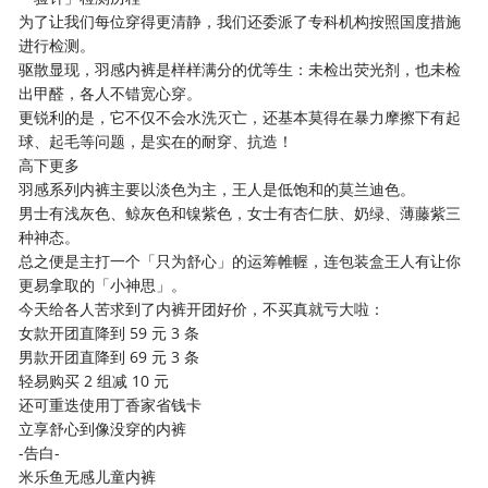
为了让我们每位穿得更清静，我们还委派了专科机构按照国度措施
进行检测。
驱散显现，羽感内裤是样样满分的优等生：未检出荧光剂，也未检
出甲醛，各人不错宽心穿。
更锐利的是，它不仅不会水洗灭亡，还基本莫得在暴力摩擦下有起
球、起毛等问题，是实在的耐穿、抗造！
高下更多
羽感系列内裤主要以淡色为主，王人是低饱和的莫兰迪色。
男士有浅灰色、鲸灰色和镍紫色，女士有杏仁肤、奶绿、薄藤紫三
种神态。
总之便是主打一个「只为舒心」的运筹帷幄，连包装盒王人有让你
更易拿取的「小神思」。
今天给各人苦求到了内裤开团好价，不买真就亏大啦：
女款开团直降到 59 元 3 条
男款开团直降到 69 元 3 条
轻易购买 2 组减 10 元
还可重迭使用丁香家省钱卡
立享舒心到像没穿的内裤
-告白-
米乐鱼无感儿童内裤