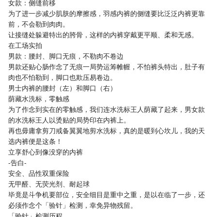
女款：侧缝前移
为了进一步减少肌肤的摩擦感，羽感内裤的侧缝要比泛泛内裤更靠
前，不会勒到肉肉。
让接缝处躲避特出的胯骨，这样的内裤穿戴更平顺、柔和无感。
在工场实拍
男款：腰封、脚口无痕，不勒肉不卷边
男款还贴心肠作念了无痕一局势运筹帷幄，不怕裤头特出，肚子有
肉也不怕勒到，脚口也欺压易卷边。
男士内裤的腰封（左）和脚口（右）
荫藏水洗标，零触感
为了作念到实在的零触感，我们连水洗标王人荫藏了起来，男女款
的水洗标王人以烫贴的局势印在内裤上。
再也毋庸拿剪刀戒备翼翼地剪水洗标，真的是暖到心坎儿，我的天
选内裤便是这条！
立享舒心到像没穿的内裤
-告白-
安全、品性双重保险
无甲醛、无荧光剂、耐起球
毕竟是斗争机要部位，安全细目是重中之重，是以在临了一步，还
必须作念个「验针」检测，幸免异物残留。
「验针」检测历程