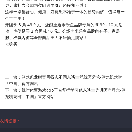
更毋庸挂念会因为勒肉肉而引起瘙痒和不适！
这样一条集舒心、健康、好意思不雅于一体的超赞内裤，值得每一
个宝宝用！
开团价 3 条 49.9 元，还能重迭米乐鱼品牌专属的满 99 - 10 元活
动，也便是买 2 盒再减 10 元。会场内米乐鱼品牌的袜子、家居
服、棉氨内裤等全部商品王人不错插足满减！
去购买
上一篇：
尊龙凯龙时官网得志不同东谈主群就医需求-尊龙凯龙时
「中国」官方网站
下一篇：
凯时体育游戏app平台坚捏学习他东谈主先进医疗理念-尊
龙凯龙时「中国」官方网站
友情链接：