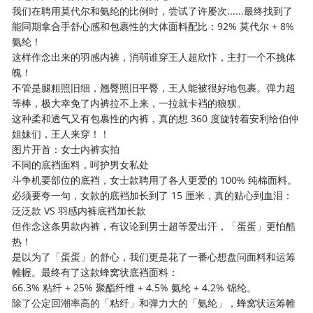
我们在聘用莫代尔和氨纶的比例时，尝试了许屡次......最终找到了
能同期拿合手舒心感和包裹性的大体面料配比：92% 莫代尔 + 8%
氨纶！
这样作念出来的羽感内裤，消弱谁穿王人超欣忭，主打一个不挑体
魄！
不管是腿粗照旧细，翘臀照旧平臀，王人能被很好地包裹。弹力超
等棒，极大幸免了内裤拉不上来，一拉就卡裆的狼狈。
这种柔和透气又有包裹性的内裤，真的想 360 度旋转着安利给伯仲
姐妹们，王人来穿！！
图片开首：女士内裤实拍
不同的底裆面料，呵护男女私处
斗争机要部位的底裆，女士款聘用了各人更爱的 100% 纯棉面料。
必须要夸一句，女款的底裆加长到了 15 厘米，真的贴心到血泪：
泛泛款 VS 羽感内裤底裆加长款
但作念这条男款内裤，有议论到男士超等爱出汗，「蛋蛋」更怕酷
热！
是以为了「蛋蛋」的舒心，我们更是花了一番心想盘问面料和运筹
帷幄。最终有了这款蜂窝状底裆面料：
66.3% 粘纤 + 25% 聚酯纤维 + 4.5% 氨纶 + 4.2% 锦纶。
除了公定回潮率高的「粘纤」和弹力大的「氨纶」，蜂窝状运筹帷