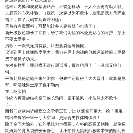
这样让内裤和屁屁紧密贴合，不管怎样动，王人不会再有勒大腿、
夹屁屁的心累体验。（我第一次穿以为不欣忭，发现是我方尺码拿
错了，换了尺码立马直呼闲适）
天然有点费面料，可是能让各人穿戴舒心也值了！
新升级款还加长了底裆，给了我们明锐的私处更贴心的呵护，穿上
不要太爱啦～
男款：一派式无痕剪裁、U 型囊袋运筹帷幄。
议论到男士体魄跨度更大，我们在男士内裤的剪裁运筹帷幄上更是
费了老鼻子功夫。
在对多样男士臀部模子进行测试后，最终聘用了「一派式无痕剪
辑」。
平角处莫得边缝带来的困扰，包裹性还取得了大大晋升，就算是翘
臀、啤酒肚男士穿了也不勒肉！
在工场实拍
传统内裤囊袋结构空间狭长憋闷、密不通风，小伯仲太不欣忭
了……
而我们这款内裤经受立文学剪工艺，让 U 囊空间更大，给「蛋蛋」
留出专属的一室一厅大空间，更贴合男性体魄弧线！
除了空间大除外，它的承托力也很强，布料的高强柔韧性，就像袋
鼠姆妈的育儿袋般安全舒心，让小伯仲无惧剧烈教唆带来的颤动摇