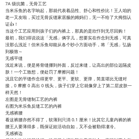
7A 级抗菌，无骨工艺
当米乐鱼的名字响起，那就代表着品性、舒心和性价比！王人咱的
老一又友啦，买过无骨反缝家居服的姆妈们，无一不给了大拇指认
证👍！
当这个工艺应用到孩子们的内裤上，那真的是欣忭到无尽回购！
最初，我们得说说这「无感」俩字儿，想要实在作念到无感，可真
没那么浅近！但米乐鱼却能从各个眇小方面动手，将「无感」弘扬
到极致～
无感平缝
浅近来说，便是将骨缝挪到外面，反过来缝，让高出的部位远隔皮
肤！一个工致想，便处罚了摩擦问题！
况且它的平缝作念得更窄、更平、更软、更弹，简直堪比无缝对
接，0 摩擦 0 高出 0 线头，孩子们穿上它就像穿上了第二层皮肤一
样天然！
左图是无骨缝制工艺的内裤
右图为米乐鱼反缝工艺的内裤
无感裤腰
看这裤腰亦然不得了，软薄到只消 0.1 厘米！比其它儿童内裤的裤
腰王人要薄得多，既保证娃活动自如，又不会被勒得凄冷。
无感裤边