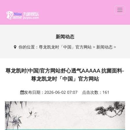
T
o
g
g
新闻动态
l
e
你的位置：
尊龙凯龙时「中国」官方网站
>
新闻动态
>
n
a
v
i
尊龙凯时(中国)官方网站舒心透气AAAAA 抗菌面料-
g
尊龙凯龙时「中国」官方网站
a
t
发布日期：2026-06-02 07:07 点击次数：161
i
o
n