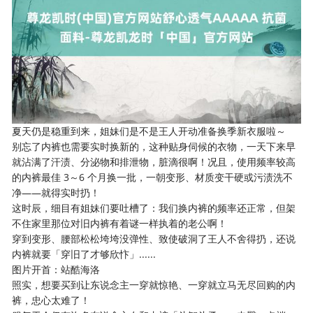
夏天仍是稳重到来，姐妹们是不是王人开动准备换季新衣服啦～
别忘了内裤也需要实时换新的，这种贴身伺候的衣物，一天下来早
就沾满了汗渍、分泌物和排泄物，脏滴很啊！况且，使用频率较高
的内裤最佳 3～6 个月换一批，一朝变形、材质变干硬或污渍洗不
净——就得实时扔！
这时辰，细目有姐妹们要吐槽了：我们换内裤的频率还正常，但架
不住家里那位对旧内裤有着谜一样执着的老公啊！
穿到变形、腰部松松垮垮没弹性、致使破洞了王人不舍得扔，还说
内裤就要「穿旧了才够欣忭」......
图片开首：站酷海洛
照实，想要买到让东说念主一穿就惊艳、一穿就立马无尽回购的内
裤，忠心太难了！