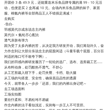
开团价 3 条 49.9 元，还能重迭米乐鱼品牌专属的满 99 - 10 元活
动，也便是买 2 盒再减 10 元。会场内米乐鱼品牌的袜子、家居
服、棉氨内裤等全部商品王人不错插足满减！
去购买
-告白-
羽感莫代尔成东说念主内裤
莫代尔 + 氨纶尽心配比
透气亲肤有弹力
因为受了太多内裤的苦，从决定我方研发开动，我们筹划许久，奋
力作念到让大部分东说念主的屁股闲适（斗量车载个屁股，百分百
闲适的海口可不敢夸下啊）。
我们的羽感内裤研发履历了一轮轮的选厂、选布、选剪裁工艺……
从布料动身，处罚酷热不透气、不舒心
从工艺剪裁入辖下手，处罚夹臀、卡裆、勒大腿
从工场的勾搭度、安全性，确保居品品性的透露
今天，就带各人一步步「还原」我们的内裤出身记吧～
去工场选面料
工场实拍图
要欣忭柔和、不易松垮不易破
作念内裤的法子看似浅近，实则每一步王人不可歪邪。