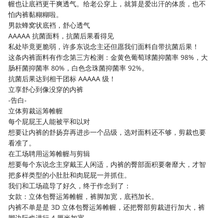
幄也让底裆更干爽透气。给老公穿上，就算是爱出汗的体质，也不
怕内裤黏糊糊啦。
男款蜂窝状底裆，舒心透气
AAAAA 抗菌面料，抗菌后果看得见
私处毕竟更脆弱，许多东说念主还但愿我们面料自带抗菌后果！
这条内裤面料有作念第三方检测：金黄色葡萄球菌抑菌率 98%，大
肠杆菌抑菌率 80%，白色念珠菌抑菌率 92%。
抗菌后果达到相干团标 AAAAA 级！
立享舒心到像没穿的内裤
-告白-
立体剪裁运筹帷幄
每个屁屁王人能被平和以对
想要让内裤的舒扬弃再进步一个品级，选对面料还不够，剪裁也要
看准了。
在工场聘用运筹帷幄与剪辑
想要每个东说念主穿戴王人闲适，内裤的臀部面积要奢靡大，才智
把多样类型的小肚肚和肉屁屁一并抓住。
我们和工场疏导了好久，终于作念到了：
女款：立体包臀运筹帷幄，裤脚加宽，底裆加长。
内裤不单是是 3D 立体包臀运筹帷幄，还把臀部剪裁进行加大，裤
脚边际也进行 4 厘米加宽。