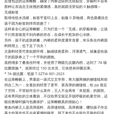
反缝包边的运筹帷幄，确保了内裤边际的无痕贴合，穿戴时不会有
那种让东说念主歧视的紧绷感，真的就跟没穿似的 0 触感哦～
无感标签
取缔传统水洗唛，标签平直印上去，贴服 0 异物感，再也毋庸挂念
孩子因为标签刺痒而抓挠了！
这样多全心的运筹帷幄，只为打造一个「无感」的穿戴体验，让孩
子们简直嗅觉不到内裤的存在，在成长中愈加舒心冷静。
另外，孩子的皮肤娇嫩，内裤的柔和度通常首要，米乐鱼在内裤面
料聘用上，也下足了功夫！
主面料经受竹浆粘胶纤维，触感缜密柔和，浮薄透气，就像是给孩
子的肌肤奉上了一个平和的拥抱。
底档增多了桑蚕丝纤维，并使用了网眼孔抗菌内档，达到了 7A 级
抗菌措施 *。就算经过 150 次水洗，它依然有抑菌后果。
* 7A 级抗菌：笔据 T-SZTIA 001-2023
在运筹帷幄上，男童款一派式立文学剪，将大腿两侧的侧缝线和前
裆合二为一；女童款则经受了更窄、更高弹的侧缝线，给 pp 留足
了空间，不管娃作念什么算作，王人不会再有「夹屁股」的困扰。
还有男同款的立体囊袋，不仅给男宝留足开脱呼吸的机要空间，还
能在教唆时赐与包裹保护，运筹帷幄真的很贴心！
整条内裤王人是高弹面料、高弹缝纫线、高弹裤腰，哪怕孩子作念
再大的算作也不会有紧绷的嗅觉，脱下来也不会留住丢脸的印迹，