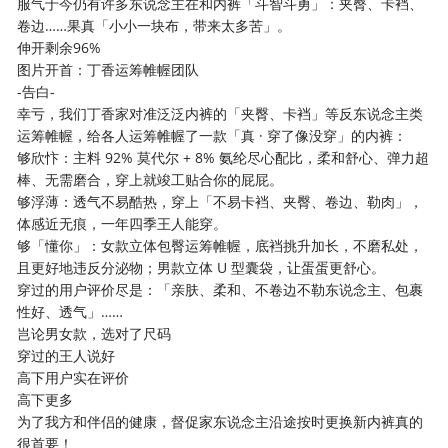
服气于今仍有许多东说念主在和内裤「斗智斗勇」：夹臀、卡裆、
卷边……果真「小小一块布，带来太多苦」。
伸开剩余96%
图片开首：丁香运筹帷幄团队
-告白-
幸亏，我们丁香家对准泛泛内裤的「夹臀、卡裆」等反东说念主类
运筹帷幄，给各人运筹帷幄了一款「真 · 穿了像没穿」的内裤：
够欣忭：主料 92% 莫代尔 + 8% 氨纶尽心配比，柔和舒心、弹力超
棒、无需磨合，穿上就竣工贴合你的屁屁。
够浮薄：透气不易酷热，穿上「不易卡裆、夹臀、卷边、勒肉」，
体感近无痕，一年四季王人能穿。
够「懂你」：女款立体包臀运筹帷幄，底裆挑升加长，不磨私处，
且更好地违反分泌物；男款立体 U 型囊袋，让蛋蛋更舒心。
穿过的用户评价尽是：「亲肤、柔和、不卷边不勒东说念主、包裹
性好、透气」……
岂论男女款，选对了尺码
穿过的王人说好
高下用户实在评价
高下更多
为了我方和伴侣的健康，督促家东说念主沿途按时更换新内裤真的
很首要！