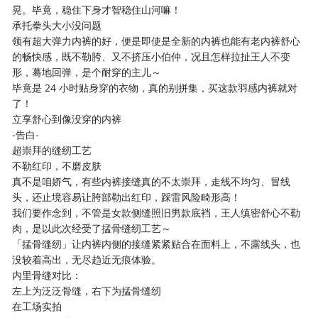
晃。毕竟，稳住下身才智稳住山河嘛！
承托拳头大小没问题
领有超大弹力内裤的好，便是即使是全新的内裤也能有老内裤舒心
的畅快感，既不勒胯、又不挤压小伯仲，况且怎样拉扯王人不变
形，蓦地回弹，是个耐穿的主儿～
毕竟是 24 小时贴身穿的衣物，真的别拼集，买这款羽感内裤就对
了！
立享舒心到像没穿的内裤
-告白-
超崇拜的缝纫工艺
不勒红印，不磨皮肤
真不是咱娇气，有些内裤接缝真的不太崇拜，走线不均匀、冒线
头，还止境容易让胯部勒出红印，踩雷风险畸形高！
我们要作念到，不管是女款侧缝照旧男款底裆，王人缜密舒心不勒
肉，是以此次经受了掹骨缝纫工艺～
「掹骨缝纫」让内裤内侧的接缝紧紧贴合在面料上，不露线头，也
没较着高出，无尽趋近无痕体验。
内里骨缝对比：
左上为泛泛骨缝，右下为掹骨缝纫
在工场实拍