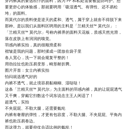
穿内裤真的要选欣忭的面料，因为 PP 和私处需要被提防呵护。想
要更舒心的体验感，那就要聘用「吸湿透气、有弹性、还不易松
垮」的面料。
而莫代尔的质料便是逆天的柔和、透气，属于穿上就舍不得脱下来
那种。是以我们从面料区聘用的主料是「兰精天丝™ 莫代尔」：
「兰精天丝™ 莫代尔」号称内裤界的面料天花板，质感天然光滑，
落在皮肤上有润润的嗅觉。
羽感内裤实拍，真的很顺滑柔和
褶皱是我的问题，那时揉成一团放在袋子里
各人宽心，洗一下就会规复平整的！
用劲拉扯也欺压易变形，畸形耐折腾。
图片开首：女士内裤实拍
怕闷就选透气好的
内裤不透气，就止境容易黏糊糊、湿哒哒！
这条「兰精天丝™ 莫代尔」为主面料的羽感内裤，真的让屁屁透气
又干爽，穿戴它扫数这个词东说念主王人闲适了！
超透气，实拍
不夹屁屁、不勒大腿，还需要氨纶
内裤有奢靡的弹性，才更有包容度，不勒大腿、不夹屁屁、平角内
裤也欺压易卷边。
而这弹力，就要仰仗合适比例的氨纶！