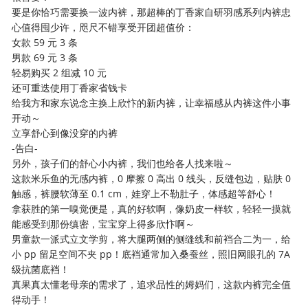
要是你恰巧需要换一波内裤，那超棒的丁香家自研羽感系列内裤忠
心值得囤少许，咫尺不错享受开团超值价：
女款 59 元 3 条
男款 69 元 3 条
轻易购买 2 组减 10 元
还可重迭使用丁香家省钱卡
给我方和家东说念主换上欣忭的新内裤，让幸福感从内裤这件小事
开动～
立享舒心到像没穿的内裤
-告白-
另外，孩子们的舒心小内裤，我们也给各人找来啦～
这款米乐鱼的无感内裤，0 摩擦 0 高出 0 线头，反缝包边，贴肤 0
触感，裤腰软薄至 0.1 cm，娃穿上不勒肚子，体感超等舒心！
拿获胜的第一嗅觉便是，真的好软啊，像奶皮一样软，轻轻一摸就
能感受到那份缜密，宝宝穿上得多欣忭啊～
男童款一派式立文学剪，将大腿两侧的侧缝线和前裆合二为一，给
小 pp 留足空间不夹 pp！底裆通常加入桑蚕丝，照旧网眼孔的 7A
级抗菌底裆！
真果真太懂老母亲的需求了，追求品性的姆妈们，这款内裤完全值
得动手！