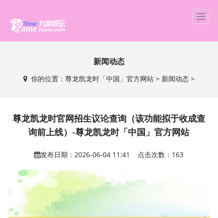
T
o
g
g
新闻动态
l
e
你的位置：
尊龙凯龙时「中国」官方网站
>
新闻动态
>
n
a
v
i
尊龙凯龙时官网招生议论查询（该功能拟于收成查
g
询前上线）-尊龙凯龙时「中国」官方网站
a
t
发布日期：2026-06-04 11:41 点击次数：163
i
o
n