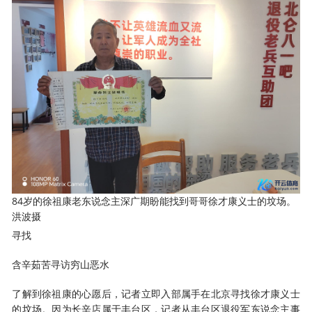
84岁的徐祖康老东说念主深广期盼能找到哥哥徐才康义士的坟场。
洪波摄
寻找
含辛茹苦寻访穷山恶水
了解到徐祖康的心愿后，记者立即入部属手在北京寻找徐才康义士
的坟场。因为长辛店属于丰台区，记者从丰台区退役军东说念主事