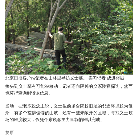
北京日报客户端记者在山林里寻访义士墓。 实习记者 成进羽摄
接头到义士墓有可能被移动，记者还向隔邻的义冢陵寝探询，然而
也莫得查询到谈论信息。
当地一些老东说念主说，义士生前场合院校旧址的邻近环境较为复
杂，有多个荒僻偏僻的山坡，还有一些未敞开的区域，寻找义士坟
场的难度较大，仅凭个东说念主力量就怕难以完成。
复原