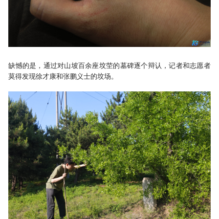
缺憾的是，通过对山坡百余座坟茔的墓碑逐个辩认，记者和志愿者
莫得发现徐才康和张鹏义士的坟场。