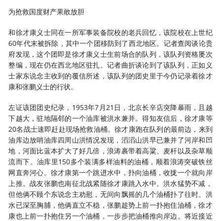
为抢救国度财产果敢放胆
和徐才康义士同在一所军事装备院校的老兵回忆，该院校在上世纪
60年代末被拆除，其中一个团移防到了西北地区。记者查阅谈论贵
府发现，这个团即是徐才康义士生前场合的队列，该队列资格屡次
整编，现在仍在西北地区驻扎。记者曲折谈论到了该队列，正如义
士家东说念主收到的覆信所述，该队列的团史里于今仍记录着徐才
康和张鹏义士的行状。
左证该团团史纪录，1953年7月21日，北京长辛店突降暴雨，且越
下越大，驻地隔邻的一个油库被洪水兼并。得知友信后，徐才康等
20名战士速即赶赴现场抢救油桶。徐才康跑在队列的最前边，来到
油库边放哨油库四周山洪情况发现，滔滔山洪早已兼并了河岸和凹
地，河面比蓝本扩大了好几倍，浪涛裹带着高粱、麦杆以及杂草顺
流而下。油库里150多个装满多样油料的油桶，顺着浪涛突破铁丝
网直奔河心。徐才康第一个跳进水中，扑向油桶，收拢一个就向岸
上推。战友张鹏也南征北战紧随徐才康跳入水中。洪水猛势不减，
但他俩不顾个东说念主劝慰，无间向飘摇的几个油桶扑了往时。洪
水已深至胸脯，他俩直立不稳，张鹏趁势上前一扑抱住油桶，徐才
康也上前一扑抱住另一个油桶，一步步把油桶推向岸边。将近接近