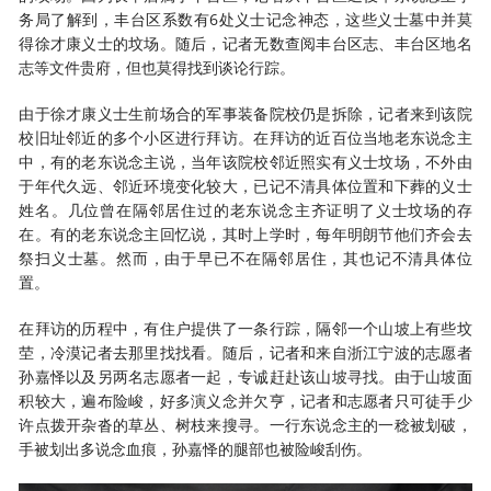
务局了解到，丰台区系数有6处义士记念神态，这些义士墓中并莫
得徐才康义士的坟场。随后，记者无数查阅丰台区志、丰台区地名
志等文件贵府，但也莫得找到谈论行踪。
由于徐才康义士生前场合的军事装备院校仍是拆除，记者来到该院
校旧址邻近的多个小区进行拜访。在拜访的近百位当地老东说念主
中，有的老东说念主说，当年该院校邻近照实有义士坟场，不外由
于年代久远、邻近环境变化较大，已记不清具体位置和下葬的义士
姓名。几位曾在隔邻居住过的老东说念主齐证明了义士坟场的存
在。有的老东说念主回忆说，其时上学时，每年明朗节他们齐会去
祭扫义士墓。然而，由于早已不在隔邻居住，其也记不清具体位
置。
在拜访的历程中，有住户提供了一条行踪，隔邻一个山坡上有些坟
茔，冷漠记者去那里找找看。随后，记者和来自浙江宁波的志愿者
孙嘉怿以及另两名志愿者一起，专诚赶赴该山坡寻找。由于山坡面
积较大，遍布险峻，好多演义念并欠亨，记者和志愿者只可徒手少
许点拨开杂沓的草丛、树枝来搜寻。一行东说念主的一稔被划破，
手被划出多说念血痕，孙嘉怿的腿部也被险峻刮伤。