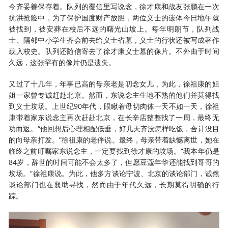
今齐妥善保存着。队列的覆信里写说念，徐才康和战友张鹏在一次
抗洪抢险中，为了保护国度财产放胆，两位义士的遗体今日地午就
被找到，被安葬在校后不远的曙光山坡上。每年明朗节，队列战
士、隔邻中小学生齐会前去给义士省墓，义士的行状还被写成著作
载入校史。队列还随信寄去了徐才康义士墓的像片。不外由于时间
久远，这张罕有的像片仍是遗失。
又过了十几年，年事已高的母亲老是叨念女儿，为此，徐祖康的姐
姐一家曾专诚赶赴北京。然而，东说念主生地不熟的他们并莫得找
到义士坟场。上世纪90年代，眼瞅着母切肉体一天不如一天，徐祖
康带着家东说念主再次赶赴北京，在长辛店整整找了一周，最终无
功而返。“他回想后心理相配低垂，好几天齐没怎样吃饭，合计没目
的向母亲打发。”徐祖康的老伴说。最终，母亲带着缺憾离世，她在
临终之前叮嘱家东说念主，一定要找到徐才康的坟场。“我本年仍是
84岁，辞世的时间可能不会太多了，但愿豆蔻年华还能找到哥哥的
坟场。”徐祖康说。为此，他多方谈论宁波、北京的谈论部门，诚然
谈论部门也在襄助寻找，然而由于年代久远，长期莫得明确的行
踪。