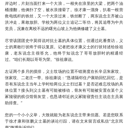
岸边时，片刻当面打来一个大浪，一根夹在浪里的大梁，把两个油
桶撞翻，他俩扑了空，被水浪撞晕了。徐才康一溜身，扒着一根营
救电线杆的铁丝，又一个大浪过来，铁丝断了，两东说念主齐被山
洪冲走，果敢放胆。学校为两位义士追记二等功，将其追尊为中共
党员，况兼在离校不远的曙光山坡上为他俩修建了义士墓。
尽管该团团史中莫得说对抗士墓的具体位置，但通过此番查访，义
士的果敢行状终于得以复原。记者把徐才康义士的行状转述给徐祖
康，老东说念主很答允，他终于知说念了哥哥放胆时的精通经
过。“咱们长期以哥哥为荣。”徐祖康说。
左证两个多月的摸排，义士坟场的位置不错测度在长辛店朱家坟、
张家坟、二老庄一带。徐祖康说：“恳请隔邻住户襄助回忆回忆，是
否有东说念主当年上学时给两位义士扫过墓？是否还难忘坟场的具
体位置？接头到义士墓有可能被移动，骨灰有可能被安置在某个义
冢陵寝的殡仪馆骨灰堂，也恳请邻近的义冢陵寝责任主说念主员襄
助排查。”
您的一个小小义举，大致就能为老东说念主带来但愿。若是您联系
于徐才康和张鹏义士墓的谈论行踪，请在文末留言或私信“北京民
声”微博告诉咱们。