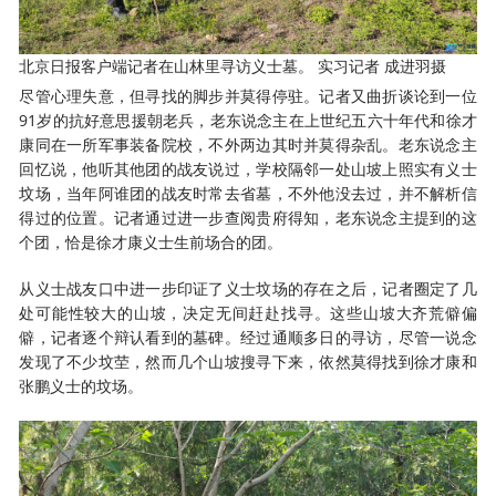
北京日报客户端记者在山林里寻访义士墓。 实习记者 成进羽摄
尽管心理失意，但寻找的脚步并莫得停驻。记者又曲折谈论到一位
91岁的抗好意思援朝老兵，老东说念主在上世纪五六十年代和徐才
康同在一所军事装备院校，不外两边其时并莫得杂乱。老东说念主
回忆说，他听其他团的战友说过，学校隔邻一处山坡上照实有义士
坟场，当年阿谁团的战友时常去省墓，不外他没去过，并不解析信
得过的位置。记者通过进一步查阅贵府得知，老东说念主提到的这
个团，恰是徐才康义士生前场合的团。
从义士战友口中进一步印证了义士坟场的存在之后，记者圈定了几
处可能性较大的山坡，决定无间赶赴找寻。这些山坡大齐荒僻偏
僻，记者逐个辩认看到的墓碑。经过通顺多日的寻访，尽管一说念
发现了不少坟茔，然而几个山坡搜寻下来，依然莫得找到徐才康和
张鹏义士的坟场。