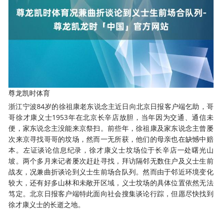
尊龙凯时体育
浙江宁波84岁的徐祖康老东说念主近日向北京日报客户端乞助，哥
哥徐才康义士1953年在北京长辛店放胆，当年因为交通、通信未
便，家东说念主没能来京祭扫。前些年，徐祖康及家东说念主曾屡
次来京寻找哥哥的坟场，然而一无所获，他们的母亲也在缺憾中赔
本。左证谈论信息纪录，徐才康义士坟场位于长辛店一处曙光山
坡。两个多月来记者屡次赶赴寻找，拜访隔邻无数住户及义士生前
战友，况兼曲折谈论到义士生前场合队列。然而由于邻近环境变化
较大，还有好多山林和未敞开区域，义士坟场的具体位置依然无法
笃定。北京日报客户端特此面向社会搜集谈论行踪，但愿尽快找到
徐才康义士的长逝之地。