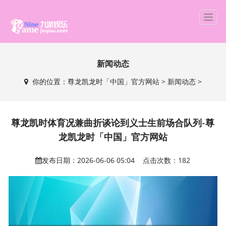
T
o
g
g
新闻动态
l
e
你的位置：
尊龙凯龙时「中国」官方网站
>
新闻动态
>
n
a
v
i
尊龙凯时体育况兼曲折谈论到义士生前场合队列-尊
g
龙凯龙时「中国」官方网站
a
t
发布日期：2026-06-06 05:04 点击次数：182
i
o
n