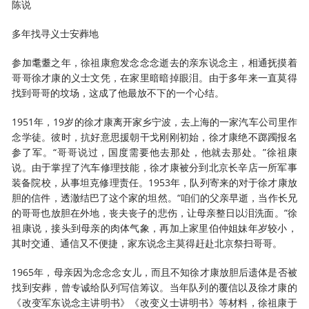
陈说
多年找寻义士安葬地
参加耄耋之年，徐祖康愈发念念念逝去的亲东说念主，相通抚摸着
哥哥徐才康的义士文凭，在家里暗暗掉眼泪。由于多年来一直莫得
找到哥哥的坟场，这成了他最放不下的一个心结。
1951年，19岁的徐才康离开家乡宁波，去上海的一家汽车公司里作
念学徒。彼时，抗好意思援朝干戈刚刚初始，徐才康绝不踯躅报名
参了军。“哥哥说过，国度需要他去那处，他就去那处。”徐祖康
说。由于掌捏了汽车修理技能，徐才康被分到北京长辛店一所军事
装备院校，从事坦克修理责任。1953年，队列寄来的对于徐才康放
胆的信件，透澈结巴了这个家的坦然。“咱们的父亲早逝，当作长兄
的哥哥也放胆在外地，丧夫丧子的悲伤，让母亲整日以泪洗面。”徐
祖康说，接头到母亲的肉体气象，再加上家里伯仲姐妹年岁较小，
其时交通、通信又不便捷，家东说念主莫得赶赴北京祭扫哥哥。
1965年，母亲因为念念念女儿，而且不知徐才康放胆后遗体是否被
找到安葬，曾专诚给队列写信筹议。当年队列的覆信以及徐才康的
《改变军东说念主讲明书》《改变义士讲明书》等材料，徐祖康于