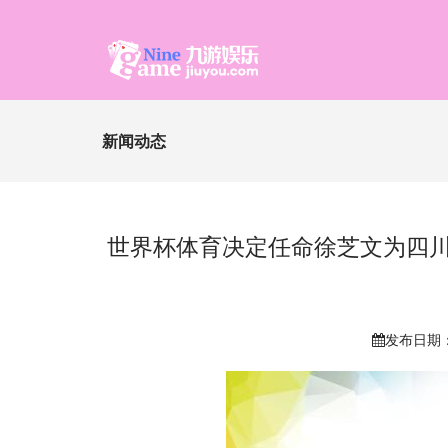
新闻动态
世界杯体育决定任命徐芝文为四川
发布日期：2