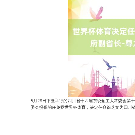
5月28日下昼举行的四川省十四届东说念主大常委会第
委会提倡的任免案世界杯体育，决定任命徐芝文为四川