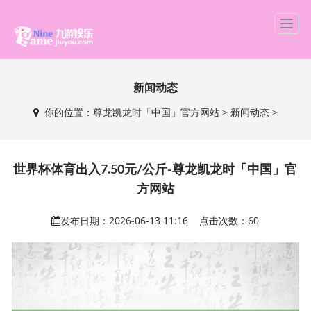
T
o
g
g
新闻动态
l
e
你的位置：
尊龙凯龙时「中国」官方网站
>
新闻动态
>
n
a
v
i
世界杯体育出入7.50元/公斤-尊龙凯龙时「中国」官
g
方网站
a
t
发布日期：2026-06-13 11:16 点击次数：60
i
o
n