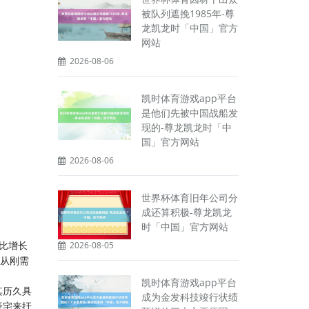
被队列遮挽1985年-尊
龙凯龙时「中国」官方
网站
2026-08-06
凯时体育游戏app平台
是他们先被中国战船发
现的-尊龙凯龙时「中
国」官方网站
2026-08-06
世界杯体育旧年公司分
成还算积极-尊龙凯龙
时「中国」官方网站
同比增长
2026-08-05
，从刚需
凯时体育游戏app平台
其历久具
成为金发科技竣行状绩
豪宅来扞