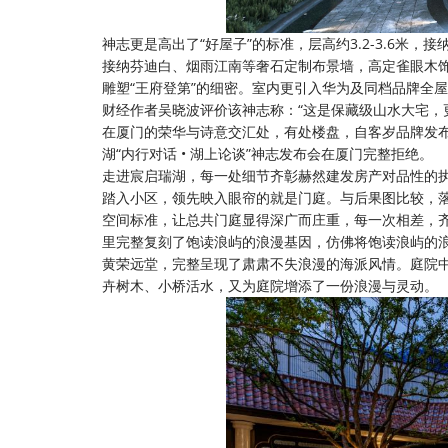
神志更是高出了“好屋子”的标准，层高约3.2-3.6
接纳芬迪白、烟雨江南等奢石定制布景墙，高定雀眼木
雕塑“王府登第”的细密。室内更引入华为及同档品牌全
财经作者吴晓波评价该神志称：“这是保藏级山水大宅，
在厦门的荣华与诗意交汇处，有处楼盘，自客岁品牌发布
湖“内行对话 • 湖上论谈”神志发布会在厦门完整拒绝。
走进宸启瑞湖，每一处细节齐彰赫然建发房产对品性的
踏入小区，领先映入眼帘的就是门庭。与后果图比较，
空间标准，让总共门庭显得深广而庄重，每一次相差，
里完整复刻了饱读浪屿的浪漫基因，仿佛将饱读浪屿的
黄荣远堂，完整呈现了肃肃不失浪漫的海派风情。庭院
卉树木、小桥活水，又为庭院增添了一份浪漫与灵动。