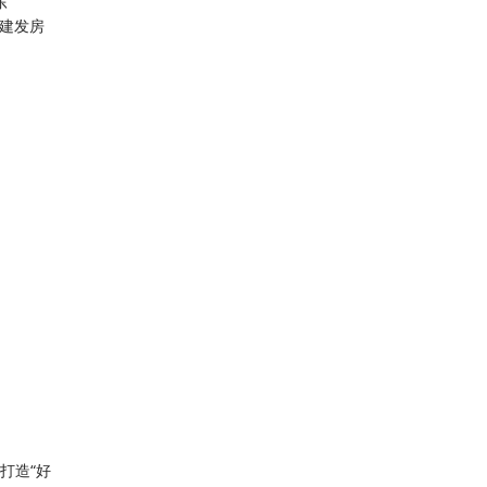
东
着建发房
打造“好