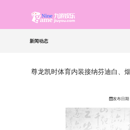
新闻动态
尊龙凯时体育内装接纳芬迪白、烟
发布日期：