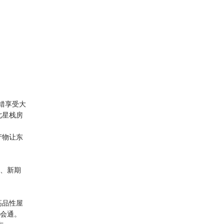
错享受大
七星栈房
产物让东
料、新期
高品性屋
度会通。