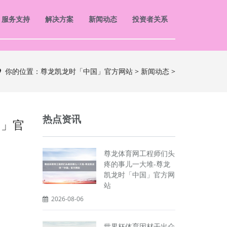
服务支持
解决方案
新闻动态
投资者关系
你的位置：
尊龙凯龙时「中国」官方网站
>
新闻动态
>
热点资讯
国」官
尊龙体育网工程师们头
疼的事儿一大堆-尊龙
凯龙时「中国」官方网
站
2026-08-06
世界杯体育因材干出众