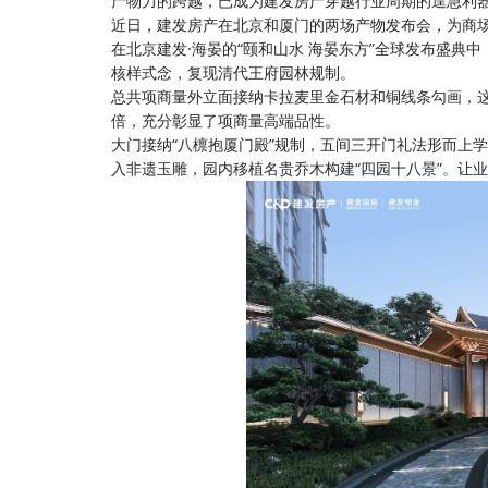
产物力的跨越，已成为建发房产穿越行业周期的遑急利
近日，建发房产在北京和厦门的两场产物发布会，为商
在北京建发·海晏的“颐和山水 海晏东方”全球发布盛典
核样式念，复现清代王府园林规制。
总共项商量外立面接纳卡拉麦里金石材和铜线条勾画，
倍，充分彰显了项商量高端品性。
大门接纳“八檩抱厦门殿”规制，五间三开门礼法形而上学
入非遗玉雕，园内移植名贵乔木构建“四园十八景”。让