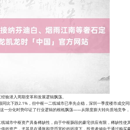
正经验潜入周期变革和发展逻辑飘荡。
额同比下跌2.1%，但中枢一二线城市已率先企稳，深圳一季度楼市成交
。这一分化时势印证了行业逻辑的根柢飘荡——从限度膨大转向质地竞争
二线城市中枢资产具备稀缺性，由于中枢肠段的豪宅供应有限，稀缺性使
升值的资产，尤其是在通胀和货币宽松的环境下，投资者倾向于通过购买