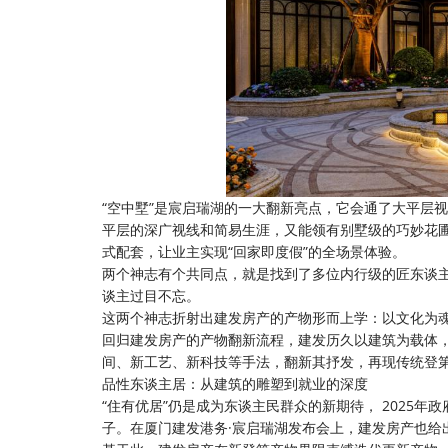
“空中墅”是宸启瑞湖的一大翻新亮点，它会通了大平层
平层的深广视线和简易生涯，又能领有别墅级的巧妙花
式配套，让业主实现“回家即度假”的全场景体验。
两个神志有个共同点，就是找到了多位内行级的匠东谈
谈主过目不忘。
这两个神志折射出建发房产的产物形而上学：以文化为
回归建发房产的产物翻新流程，建发历久以建筑为载体，
间、新工艺、新科技等手法，翻新其抒发，再现传统登
品性东谈主居：从建筑的雕塑到就业的深度
“住有优居”仍是成为东谈主民群众的新期待， 2025
子。在厦门建发港务·宸启瑞湖发布会上，建发房产也给出