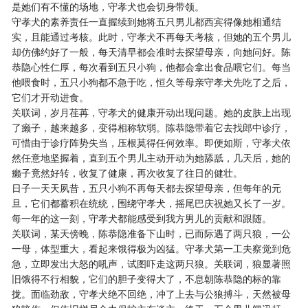
是她们有不懂的场地，守孝犬也会切身带领。
守孝犬的素养责任一直握续到她将五只男儿都西宾得像她相通结
实，且能通过考核。此时，守孝犬不再每天考核，但她的五个男儿
却仿佛约好了一般，每天清早都会准时去探望母亲，向她问好。陈
恭隐心性仁厚，每次看到五只小狗，他都会拿出食品喂它们。每当
他喂食时，五只小狗都不急于吃，恒久等母亲守孝犬先吃了之后，
它们才开动进食。
关联词，岁月荏苒，守孝犬的健康开动出现问题。她的皮肤上出现
了癞子，越来越多，变得相称软弱。陈恭隐带着它去找郎中诊疗，
可惜由于诊疗阵势失当，压根莫得任何效率。即便如斯，守孝犬依
然任意地坚握着，直到五个男儿主动开动为她舔舐，几天后，她的
癞子竟然好转，收复了健康，再次收复了往日的健壮。
日子一天天夙昔，五只小狗不再每天都去探望母亲，但每年的元
旦，它们都蓄积在统统，围绕守孝犬，摇尾巴庆祝她又长了一岁。
每一年的这一刻，守孝犬都能感受到我方男儿的贡献和跟随。
关联词，某天傍晚，陈恭隐准备下山时，已而际遇了两只狼，一公
一母，体型重大，看起来饿得极为凶猛。守孝犬第一工夫察觉到危
急，立即发出大怒的吼声，试图吓走这两只狼。关联词，狼显著照
旧饿得不行相貌，它们的胆子变得大了，不息朝陈恭隐的标的靠
拢。面临劲敌，守孝犬绝不回绝，冲了上去与公狼搏斗，天然被母