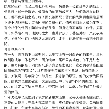
稿，过着与世阻止的生存。
隐居的生存，名义上看似舒坦同意，仿佛是一位置身事外的隐士，
但执行上却十分艰难。像商末的伯夷与叔王人，他们隐居在首阳
山，誓不食周朝之粮，临了因饥饿而死；晋代的陶渊明也因隐居而
不得不切身耕耘，过着闭塞的自耕生存。伯夷和叔王人虽为昆季，
有个相伴的伴侣；陶渊未来然孤身，但身边有家东谈主作伴。关联
词，陈恭隐不同，他莫得太太，也莫得孩子，甚至莫得一又友或亲
信。孑然的生存让他感到无法隐忍，终于，他决定养一条狗手脚跟
随。
伸开剩余77%
有一天，陈恭隐下山采购时，见集市上有一只白色的狗出售。那只
狗刚刚成年，体态不大，周身纯碎，尾巴呈黄褐色，似乎是红色
的。更奇特的是，狗的四只爪子竟然是玄色的，这么的激情搭配在
民间被称为“守孝犬”，绚烂着丧失亲东谈主的孝谈，颇有凶险之
意。关联词，陈恭隐心中却升空一股悲惨的厚谊。他的父亲为国捐
躯，他我方也在国破家一火后隐居山中，恰是“守孝”的绚烂。因
此，他决定买下这只守孝犬，带它回山中，从此，狗便成了他最古
道的伴侣。
守孝犬似乎也感知到了我方的新主东谈主，它每天都随着陈恭隐，
不管他去那里，守孝犬都紧随后来，充任着他的看管者。每当陈恭
隐出门时，守孝犬会跑在前边，警悟地不雅察四周，时常时回头稽