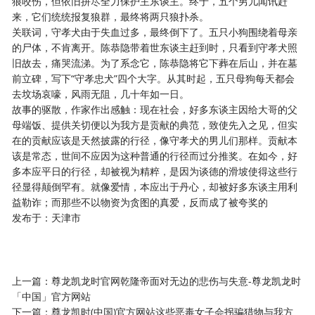
狼咬伤，但依旧拼尽全力保护主东谈主。终于，五个男儿闻讯赶
来，它们统统报复狼群，最终将两只狼扑杀。
关联词，守孝犬由于失血过多，最终倒下了。五只小狗围绕着母亲
的尸体，不肯离开。陈恭隐带着世东谈主赶到时，只看到守孝犬照
旧故去，痛哭流涕。为了系念它，陈恭隐将它下葬在后山，并在墓
前立碑，写下“守孝忠犬”四个大字。从其时起，五只母狗每天都会
去坟场哀嚎，风雨无阻，几十年如一日。
故事的驱散，作家作出感触：现在社会，好多东谈主因给大哥的父
母端饭、提供关切便以为我方是贡献的典范，致使先入之见，但实
在的贡献应该是天然披露的行径，像守孝犬的男儿们那样。贡献本
该是常态，世间不应因为这种普通的行径而过分推奖。在如今，好
多本应平日的行径，却被视为精粹，是因为谈德的滑坡使得这些行
径显得颠倒罕有。就像爱情，本应出于丹心，却被好多东谈主用利
益勒诈；而那些不以物资为贪图的真爱，反而成了被夸奖的
发布于：天津市
上一篇：
尊龙凯龙时官网乾隆帝面对无边的悲伤与失意-尊龙凯龙时
「中国」官方网站
下一篇：
尊龙凯时(中国)官方网站这些恶毒女子会拐骗猎物与我方