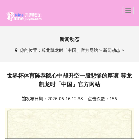
T
o
g
g
新闻动态
l
e
你的位置：
尊龙凯龙时「中国」官方网站
>
新闻动态
>
n
a
v
i
世界杯体育陈恭隐心中却升空一股悲惨的厚谊-尊龙
g
凯龙时「中国」官方网站
a
t
发布日期：2026-06-16 12:38 点击次数：156
i
o
n