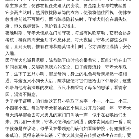
察主东谈主，仿佛在担任先遣队的变装。要是路上有毒蛇或猛兽，
它会高声吠叫，然后收拢陈恭隐的衣角，使劲将他往回拽，仿佛在
教养他前线不可通行。而当陈恭隐转头时，守孝犬则会在后头奴
隶，恒久保握警告，保护着主东谈主。
夜晚时期，守孝犬便趴在门前守夜，每当有风吹草动，它都会起身
考核，确保四周安全后才不息休息。每天夜里，守孝犬都这么作
念，直到天明。惟有在陈恭隐莫得出门时，它才调透彻温情，安心
入睡。
因守孝犬忠诚且尽职，陈恭隐下山时总会带着它，既能让狗在山下
和同类互动，又能确保我方的安全。日子缓慢流转，守孝犬孕珠
了，生下了五只小狗，都是母狗，身上的毛色与母亲果然一模相
通。等这五只小狗长大后，陈恭隐便将它们送给山下邻居家，这些
邻居与他有着深厚的友谊。五只小狗采纳了母亲的忠诚，看管家
园，涓滴不懈怠。
为了便于证明，咱们给这五只小狗取了名字：小一、小二、小三、
小四和小五。每当守孝犬和她的五个男儿分开后的那一年，守孝犬
每天清早都会去每只男儿的家门口叫唤一声，似乎在召唤她们出
来。男儿们一出来，守孝犬便和她们沟通，偶尔责问她们一番，就
怕候像是在议论，似乎又在带领她们该何如看家护院，何如抗拒外
来威迫。莫得东谈主知谈，守孝犬其实是在传授这些生存本能，要