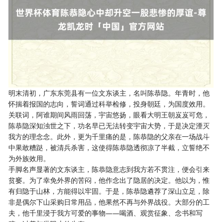
明末清初，广东东莞县有一位文东谈主，名叫陈恭隐。年青时，他
怀揣着报国的志向，誓词通过科举检修，投身朝廷，为国度效用。
关联词，阿谁期间风雨回荡，宇宙悠扬，眼看大明王朝岌岌可危，
陈恭隐深知浊世之下，功名早已无法转变宇宙大势，于是决定湮灭
我方的理念念。此外，更为千里痛的是，陈恭隐的父亲在一场战斗
中果敢糟跶，被清兵杀害，这使得陈恭隐透彻凉了半截，立誓绝不
为外族效用。
手脚名声显著的文东谈主，陈恭隐意志到我方若不贯注，便会引来
贫窭。为了幸免外界的苦闷，他作念出了隐居的决定。他以为，惟
有归隐于山林，方能得以牢固。于是，陈恭隐遴荐了深山立足，除
非是偶尔下山采购日常用品，他果然不再与外界战役。大部分的工
夫，他千里浸于我方可爱的事物——喝酒、观赏征象、念书和写