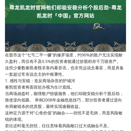
在股市这个“七亏二平一赚”的修罗场里，约90%的散户无法实现耐
久盈利，而仅有不及0.5%的投资者能通过炒股积存千万级资产。
这些少量数奏凯者既非靠内幕音讯，也非凭运说念暴富，而是具备
一套超过常东说念主的中枢秉性。
1. 感性与安稳：造反商场杂音的护城河
奏凯投资者将面容惩办视为生计底线。
当商场崩盘时，鄙俚散户惊骇抛售，他们却能安稳分析个股后劲，
致使逆向低吸。 举例2008年金融危急技巧，部分投资者通过逆向
布局被错杀的优质股，最终实现逾额收益。
这种定力源于对“心焦价值”的融会——担忧不是毛病，而是风险敏
锐的体现。
若往还时毫无担忧，往往意味着风险敞口过大或融会不及。