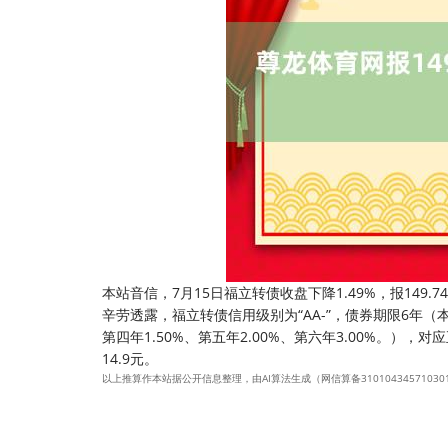
本站音信，7月15日福立转债收盘下降1.49%，报149.7
辛劳透露，福立转债信用级别为“AA-”，债券期限6年（本
第四年1.50%、第五年2.00%、第六年3.00%。），
14.9元。
以上推算作本站据公开信息整理，由AI算法生成（网信算备3101043457103