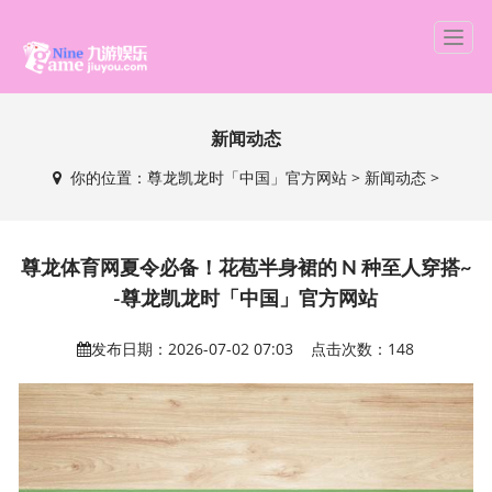
T
o
g
g
新闻动态
l
e
你的位置：
尊龙凯龙时「中国」官方网站
>
新闻动态
>
n
a
v
i
尊龙体育网夏令必备！花苞半身裙的 N 种至人穿搭~
g
-尊龙凯龙时「中国」官方网站
a
t
发布日期：2026-07-02 07:03 点击次数：148
i
o
n