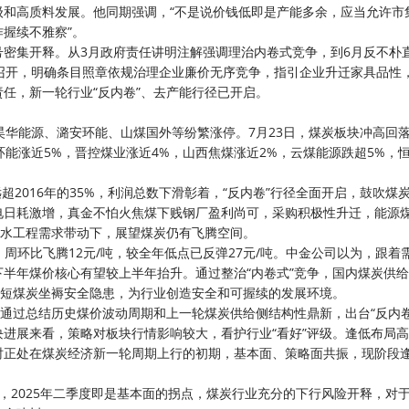
级和高质料发展。他同期强调，“不是说价钱低即是产能多余，应当允许市
握续不雅察”。
信号密集开释。从3月政府责任讲明注解强调理治内卷式竞争，到6月反不朴
召开，明确条目照章依规治理企业廉价无序竞争，指引企业升迁家具品性
任，新一轮行业“反内卷”、去产能行径已开启。
昊华能源、潞安环能、山煤国外等纷繁涨停。7月23日，煤炭板块冲高回
环能涨近5%，晋控煤业涨近4%，山西焦煤涨近2%，云煤能源跌超5%，
超2016年的35%，利润总数下滑彰着，“反内卷”行径全面开启，鼓吹煤
电日耗激增，真金不怕火焦煤下贱钢厂盈利尚可，采购积极性升迁，能源煤
下水工程需求带动下，展望煤炭仍有飞腾空间。
/吨，周环比飞腾12元/吨，较全年低点已反弹27元/吨。中金公司以为，跟着
半年煤价核心有望较上半年抬升。通过整治“内卷式”竞争，国内煤炭供
缩短煤炭坐褥安全隐患，为行业创造安全和可握续的发展环境。
，通过总结历史煤价波动周期和上一轮煤炭供给侧结构性鼎新，出台“反内卷
进展来看，策略对板块行情影响较大，看护行业“看好”评级。逢低布局
时正处在煤炭经济新一轮周期上行的初期，基本面、策略面共振，现阶段
，2025年二季度即是基本面的拐点，煤炭行业充分的下行风险开释，对