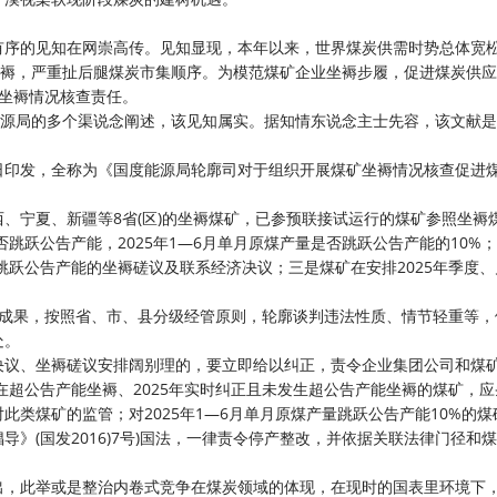
有序的见知在网崇高传。见知显现，本年以来，世界煤炭供需时势总体宽
坐褥，严重扯后腿煤炭市集顺序。为模范煤矿企业坐褥步履，促进煤炭供
矿坐褥情况核查责任。
能源局的多个渠说念阐述，该见知属实。据知情东说念主士先容，该文献
10日印发，全称为《国度能源局轮廓司对于组织开展煤矿坐褥情况核查促进
、宁夏、新疆等8省(区)的坐褥煤矿，已参预联接试运行的煤矿参照坐褥
否跳跃公告产能，2025年1—6月单月原煤产量是否跳跃公告产能的10%
跳跃公告产能的坐褥磋议及联系经济决议；三是煤矿在安排2025年季度
查成果，按照省、市、县分级经管原则，轮廓谈判违法性质、情节轻重等，
处。
决议、坐褥磋议安排阔别理的，要立即给以纠正，责令企业集团公司和煤
在超公告产能坐褥、2025年实时纠正且未发生超公告产能坐褥的煤矿，
类煤矿的监管；对2025年1—6月单月原煤产量跳跃公告产能10%的煤
》(国发2016)7号)国法，一律责令停产整改，并依据关联法律门径和
出，此举或是整治内卷式竞争在煤炭领域的体现，在现时的国表里环境下