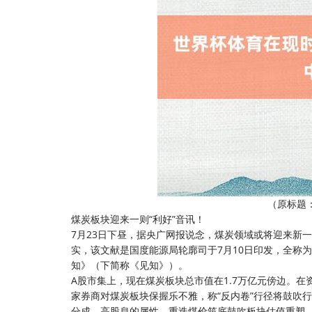
（原标题
煤炭板块迎来一则“利好”音讯！
7月23日下昼，据央广网报说念，煤炭领域或将迎来新
实，该文献是国度能源局轮廓司于7月10日印发，全称
知》（下简称《见知》）。
A股市集上，现在煤炭板块总市值在1.7万亿元傍边。
家券商对煤炭板块保握乐不雅，称“反内卷”行径将鼓吹
分成、高股息的属性，重迭煤价筑底鼓吹板块估值重塑