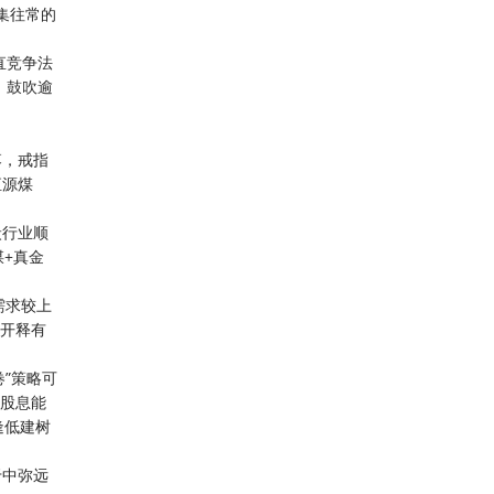
集往常的
直竞争法
，鼓吹逾
落，戒指
恒源煤
炭行业顺
+真金
需求较上
给开释有
”策略可
高股息能
逢低建树
于中弥远