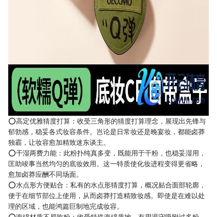
⭕高定优雅猜度打算：收受三角形的猜度打算理念，展现出先锋与
郁勃感，稳妥各式妆容条件。岂论是日常妆还是晚宴妆，都能卤莽
独霸，让妆容愈加精致迷东谈主。
⭕干湿两费力能：此粉扑纯真多变，既能用于干粉，也稳妥湿用，
匡助竣事当然均匀的底妆效用。这一特质使化妆进程变得更省略，
愈加卤莽应酬不同场面。
⭕水点形方便贴合：私有的水点形猜度打算，概况贴合面部轮廓，
便于在细节部位上使用，从而卤莽打造精致妆感。即使是在难以处
理的区域，也能鸿篇巨制地完成妆容。
⭕海绵材质不易吃粉：收受特殊海绵质地，有用退守吸附过多粉