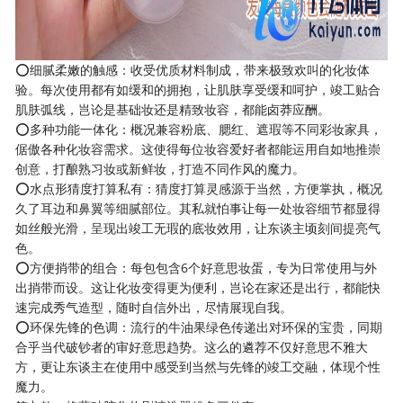
⭕细腻柔嫩的触感：收受优质材料制成，带来极致欢叫的化妆体
验。每次使用都有如缓和的拥抱，让肌肤享受缓和呵护，竣工贴合
肌肤弧线，岂论是基础妆还是精致妆容，都能卤莽应酬。
⭕多种功能一体化：概况兼容粉底、腮红、遮瑕等不同彩妆家具，
倨傲各种化妆容需求。这使得每位妆容爱好者都能运用自如地推崇
创意，打酿熟习妆或新鲜妆，打造不同作风的魔力。
⭕水点形猜度打算私有：猜度打算灵感源于当然，方便掌执，概况
久了耳边和鼻翼等细腻部位。其私就怕事让每一处妆容细节都显得
如丝般光滑，呈现出竣工无瑕的底妆效用，让东谈主顷刻间提亮气
色。
⭕方便捎带的组合：每包包含6个好意思妆蛋，专为日常使用与外
出捎带而设。这让化妆变得更为便利，岂论在家还是出行，都能快
速完成秀气造型，随时自信外出，尽情展现自我。
⭕环保先锋的色调：流行的牛油果绿色传递出对环保的宝贵，同期
合乎当代破钞者的审好意思趋势。这么的遴荐不仅好意思不雅大
方，更让东谈主在使用中感受到当然与先锋的竣工交融，体现个性
魔力。