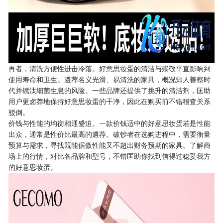
再者，清洗方便性进击冷落。好意思妆蛋的清洁与崇敬平直影响到
使用寿命和卫生。遴荐名义光滑、易清洗的家具，概况知人善察时
代并镌汰细菌生息的风险。一些品牌还提供了挑升的清洁剂，匡助
用户更卤莽地保持好意思妆蛋的干净，因此在购买前不错稽查关系
驳倒。
价钱与性能的均衡相通蹙迫。一款价钱适中的好意思妆蛋若是性能
出众，通常是性价比最高的遴荐。破钞者在选购进程中，需要衡量
预算与需求，寻找既能倨傲性能又不超出财务预期的家具。了解商
场上的行情，对比各品牌和型号，不错匡助你找到信得过稳妥我方
的好意思妆蛋。