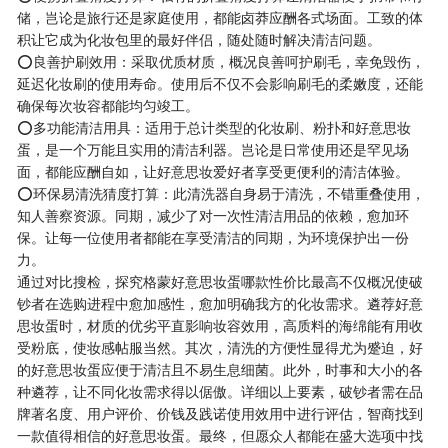
储，岂论是旅行还是家庭使用，都能卤莽应酬各式场面。工致的体
积让它成为化妆包里的最好伴侣，随处随时解决清洁问题。
⭕良善护刷效用：采取优质材质，概况良善呵护刷毛，幸免毁伤，
延迟化妆刷的使用寿命。使用后不仅不会影响刷毛的柔嫩度，还能
确保每次妆容都能均匀竣工。
⭕多功能清洁用具：适用于总计类型的化妆刷、粉扑和好意思妆
蛋，是一个万能且实用的清洁利器。岂论是日常使用还是罕见场
面，都能应酬自如，让好意思妆爱好者享受更便利的清洁体验。
⭕环保易清洗猜度打算：此清洗器自身易于清洗，不错重叠使用，
知人善察资源。同期，减少了对一次性清洁用品的依赖，愈加环
保。让每一位使用者都能在享受清洁的同期，为环境保护出一份
力。
通过对比搜检，探究格蒙好意思妆蛋哪款性价比最高不仅概况使破
钞者在选购进程中愈加感性，愈加明确我方的化妆需求。遴荐好意
思妆蛋时，材质的优劣平直影响妆容效用，高质料的海绵能有用收
受粉底，使妆感帖服当然。其次，清洗的方便性显得尤为蹙迫，好
的好意思妆蛋应便于清洁且不易生息细菌。此外，时事和大小的各
种遴荐，让不同化妆需求得以倨傲。详细以上要素，破钞者需在品
牌著名度、用户评价、价钱及践诺使用效用中进行评估，智商找到
一款值得相信的好意思妆蛋。最终，但愿众人都能在盛大选项中找