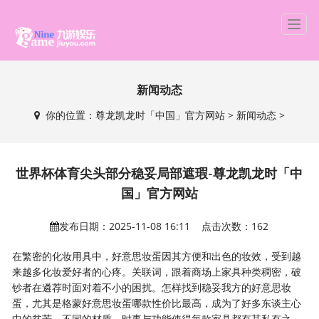
T
o
g
g
新闻动态
l
e
你的位置：
尊龙凯龙时「中国」官方网站
>
新闻动态
>
n
a
v
i
世界杯体育尖头部分稳妥局部遮瑕-尊龙凯龙时「中
g
国」官方网站
a
t
发布日期：2025-11-08 16:11 点击次数：162
i
o
在繁密的化妆用具中，好意思妆蛋因其方便和出色的妆效，受到越
n
来越多化妆爱好者的心疼。关联词，跟着商场上家具种类稠密，破
钞者在遴荐时面对着不小的困扰。怎样找到稳妥我方的好意思妆
蛋，尤其是格蒙好意思妆蛋哪款性价比最高，成为了好多东谈主心
中的贫苦。不同的材质、时事与功能使得每款家具都有其私有之