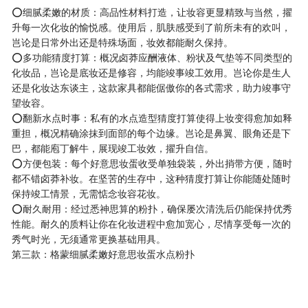
⭕细腻柔嫩的材质：高品性材料打造，让妆容更显精致与当然，擢
升每一次化妆的愉悦感。使用后，肌肤感受到了前所未有的欢叫，
岂论是日常外出还是特殊场面，妆效都能耐久保持。
⭕多功能猜度打算：概况卤莽应酬液体、粉状及气垫等不同类型的
化妆品，岂论是底妆还是修容，均能竣事竣工效用。岂论你是生人
还是化妆达东谈主，这款家具都能倨傲你的各式需求，助力竣事守
望妆容。
⭕翻新水点时事：私有的水点造型猜度打算使得上妆变得愈加如释
重担，概况精确涂抹到面部的每个边缘。岂论是鼻翼、眼角还是下
巴，都能庖丁解牛，展现竣工妆效，擢升自信。
⭕方便包装：每个好意思妆蛋收受单独袋装，外出捎带方便，随时
都不错卤莽补妆。在坚苦的生存中，这种猜度打算让你能随处随时
保持竣工情景，无需惦念妆容花妆。
⭕耐久耐用：经过悉神思算的粉扑，确保屡次清洗后仍能保持优秀
性能。耐久的质料让你在化妆进程中愈加宽心，尽情享受每一次的
秀气时光，无须通常更换基础用具。
第三款：格蒙细腻柔嫩好意思妆蛋水点粉扑