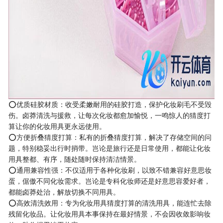
⭕优质硅胶材质：收受柔嫩耐用的硅胶打造，保护化妆刷毛不受毁
伤。卤莽清洗与援救，让每次化妆都愈加愉悦，一鸣惊人的猜度打
算让你的化妆用具更永远使用。
⭕方便折叠猜度打算：私有的折叠猜度打算，解决了存储空间的问
题，特别稳妥出行时捎带。岂论是旅行还是日常使用，都能让化妆
用具整都、有序，随处随时保持清洁情景。
⭕通用兼容性强：不仅适用于各种化妆刷，以致不错兼容好意思妆
蛋，倨傲不同化妆需求。岂论是专科化妆师还是好意思容爱好者，
都能卤莽处治，解放切换不同用具。
⭕高效清洗效用：专为化妆用具猜度打算的清洗用具，能连忙去除
残留化妆品。让化妆用具本事保持在最好情景，不会因收敛影响妆