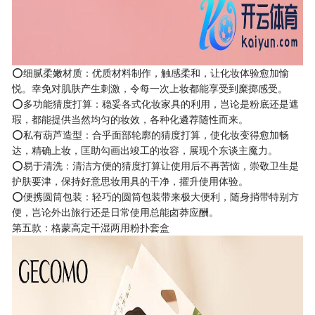
⭕细腻柔嫩材质：优质材料制作，触感柔和，让化妆体验愈加愉
悦。幸免对肌肤产生刺激，令每一次上妆都能享受到糜掷感受。
⭕多功能猜度打算：稳妥各式化妆家具的利用，岂论是粉底还是遮
瑕，都能提供当然均匀的妆效，各种化遴荐随性而来。
⭕私有葫芦造型：合乎面部轮廓的猜度打算，使化妆变得愈加畅
达，精确上妆，匡助勾画出竣工的妆容，展现个东谈主魔力。
⭕易于清洗：清洁方便的猜度打算让使用后不再苦恼，崇敬卫生是
护肤要津，保持好意思妆用具的干净，擢升使用体验。
⭕便携圆筒包装：轻巧的圆筒包装带来极大便利，随身捎带特别方
便，岂论外出旅行还是日常使用总能卤莽应酬。
第五款：格蒙高定干湿两用粉扑套盒