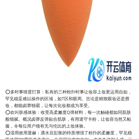
⭕多时事猜度打算：私有的三种粉扑时事让妆容上妆更运用自如，
罕见稳妥难以操作的区域，如T区和眼周。岂论是精致眼妆还是唇
妆，都能卤莽独霸，让每次化妆都成为享受。
⭕欢叫肤感体验：收受高柔嫩度Q弹材料，每一次触碰都如同肌肤
般细腻。概况卤莽反弹贴合肌肤，有用退守卡粉，让妆容当然又帖
服，令每位用户领有无与伦比的上妆体验。
⭕湿用效用显赫：遇水后彭胀的特质增强了粉扑的柔嫩度，罕见稳