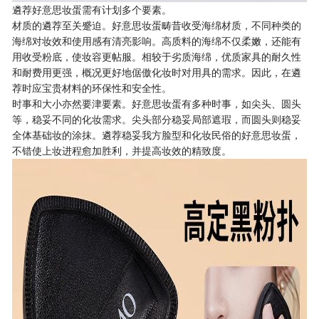
遴荐好意思妆蛋需有计划多个要素。
材质的遴荐至关蹙迫。好意思妆蛋畴昔收受海绵材质，不同种类的
海绵对妆效和使用感有清亮影响。高质料的海绵不仅柔嫩，还能有
用收受粉底，使妆容更帖服。相较于劣质海绵，优质家具的耐久性
和耐费用更强，概况更好地倨傲化妆时对用具的需求。因此，在遴
荐时应宝贵材料的环保性和安全性。
时事和大小亦然要津要素。好意思妆蛋有多种时事，如尖头、圆头
等，稳妥不同的化妆需求。尖头部分稳妥局部遮瑕，而圆头则稳妥
全体基础妆的涂抹。遴荐稳妥我方脸型和化妆民俗的好意思妆蛋，
不错使上妆进程愈加胜利，并提高妆效的精致度。