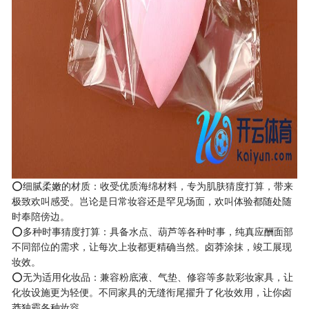
⭕细腻柔嫩的材质：收受优质海绵材料，专为肌肤猜度打算，带来
极致欢叫感受。岂论是日常妆容还是罕见场面，欢叫体验都随处随
时奉陪傍边。
⭕多种时事猜度打算：具备水点、葫芦等各种时事，纯真应酬面部
不同部位的需求，让每次上妆都更精确当然。卤莽涂抹，竣工展现
妆效。
⭕无为适用化妆品：兼容粉底液、气垫、修容等多款彩妆家具，让
化妆设施更为轻便。不同家具的无缝衔尾擢升了化妆效用，让你卤
莽独霸各种妆容。