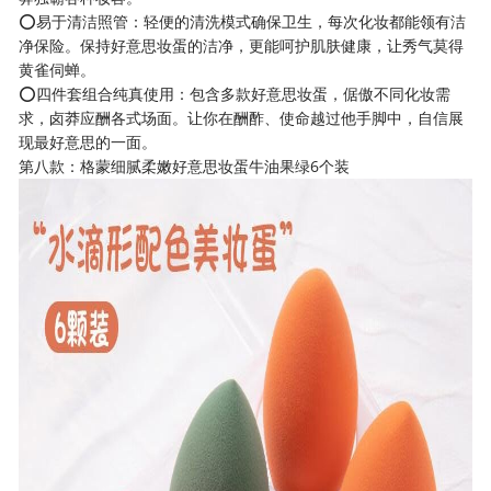
⭕易于清洁照管：轻便的清洗模式确保卫生，每次化妆都能领有洁
净保险。保持好意思妆蛋的洁净，更能呵护肌肤健康，让秀气莫得
黄雀伺蝉。
⭕四件套组合纯真使用：包含多款好意思妆蛋，倨傲不同化妆需
求，卤莽应酬各式场面。让你在酬酢、使命越过他手脚中，自信展
现最好意思的一面。
第八款：格蒙细腻柔嫩好意思妆蛋牛油果绿6个装