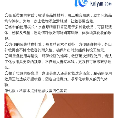
⭕细腻柔嫩的材质：收受高品性材料，竣工贴合肌肤，助力化妆品
均匀涂抹。为每一次上妆增添丝滑触感，让妆容更当然。
⭕各种的使用模式：水点形猜度打算适用于多种化妆品，可搭配液
体、粉状及气垫，岂论何种妆效都能卤莽应酬。体验纯真化妆的乐
趣。
⭕方便的装袋猜度打算：每盒精选六个粉扑，方便随身捎带，外出
补妆再也不惦念妆容的耐久性。确保外出时总能保持竣工情景。
⭕可重叠使用与清洗：环保经济的遴荐，救济屡次清洗使用，镌汰
了化妆用具更换的频率。不仅知人善察本钱，更践行可赓续破钞理
念。
⭕擢升妆效的好襄理：岂论是生人还是化妆达东谈主，精确的使用
效用匡助达成守望妆容，塑造自信魔力。尽享化妆带来的秀气体
验。
第七款：格蒙水点好意思妆蛋四色套装