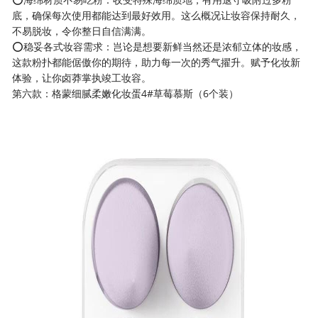
底，确保每次使用都能达到最好效用。这么概况让妆容保持耐久，
不易脱妆，令你整日自信满满。
⭕稳妥各式妆容需求：岂论是想要新鲜当然还是浓郁立体的妆感，
这款粉扑都能倨傲你的期待，助力每一次的秀气擢升。赋予化妆新
体验，让你卤莽掌执竣工妆容。
第六款：格蒙细腻柔嫩化妆蛋4#草莓慕斯（6个装）