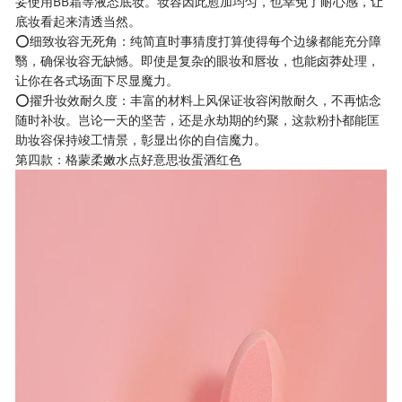
妥使用BB霜等液态底妆。妆容因此愈加均匀，也幸免了耐心感，让
底妆看起来清透当然。
⭕细致妆容无死角：纯简直时事猜度打算使得每个边缘都能充分障
翳，确保妆容无缺憾。即使是复杂的眼妆和唇妆，也能卤莽处理，
让你在各式场面下尽显魔力。
⭕擢升妆效耐久度：丰富的材料上风保证妆容闲散耐久，不再惦念
随时补妆。岂论一天的坚苦，还是永劫期的约聚，这款粉扑都能匡
助妆容保持竣工情景，彰显出你的自信魔力。
第四款：格蒙柔嫩水点好意思妆蛋酒红色