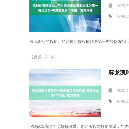
2026-0
新闻动
法律职守的权柄。如需得回授权请联系第一财经版权部：banqu
【更多...】
2026-0
新闻动
IPO撤单情况再度激勉保重。走动所官网数据暴露，年内