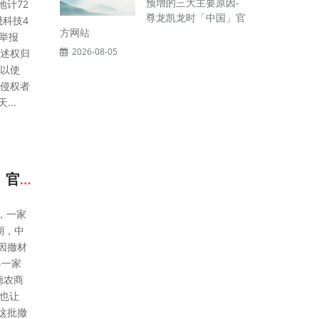
预增的三大主要原因-
地计72
尊龙凯龙时「中国」官
晟科技4
方网站
举报
2026-08-05
述权归
以使
侵权者
..
尊龙凯时体育该行一直未插足问询阶段-尊龙凯龙时「中国」官方网站
，一家
期，中
因撤材
另一家
德农商
这也让
这批撤