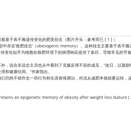
基于表不雅遗传变化的肥美挂念（图片开头：参考而已 [ 1 ] ）
在‘致肥挂念’（obesogenic memory）。这种挂念主要基于表不
遗传变化似乎为细胞在致肥环境下的病理响应提供了条目，导致常见的节
不外，说合东说念主员也从中看到了克服反弹不容的成见，"改日，以脂肪
理和健康结局。"作家指出。
咱们仍然不错作念一些行为和生涯表情调治，何况从减肥本领就要运转，
tains an epigenetic memory of obesity after weight loss.Nature ( 