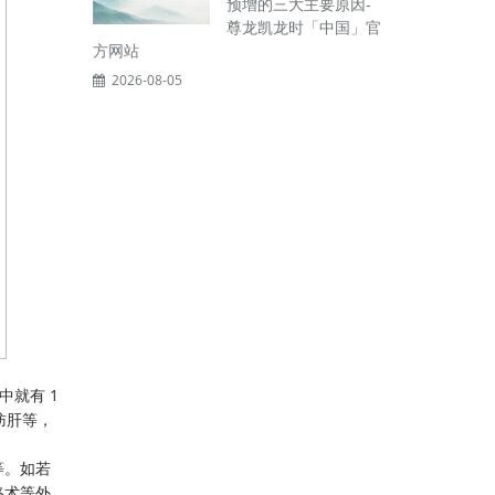
预增的三大主要原因-
尊龙凯龙时「中国」官
方网站
2026-08-05
中就有 1
肪肝等，
等。如若
路术等外