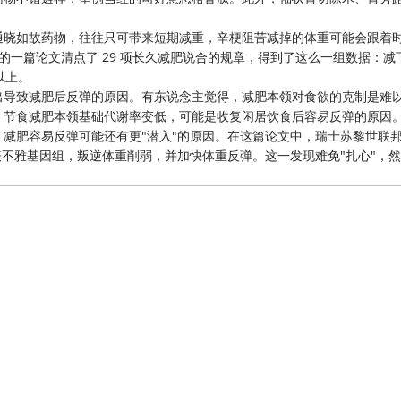
通晓如故药物，往往只可带来短期减重，辛梗阻苦减掉的体重可能会跟着
上的一篇论文清点了 29 项长久减肥说合的规章，得到了这么一组数据：减
 以上。
出导致减肥后反弹的原因。有东说念主觉得，减肥本领对食欲的克制是难
，节食减肥本领基础代谢率变低，可能是收复闲居饮食后容易反弹的原因
减肥容易反弹可能还有更"潜入"的原因。在这篇论文中，瑞士苏黎世联
表不雅基因组，叛逆体重削弱，并加快体重反弹。这一发现难免"扎心"，