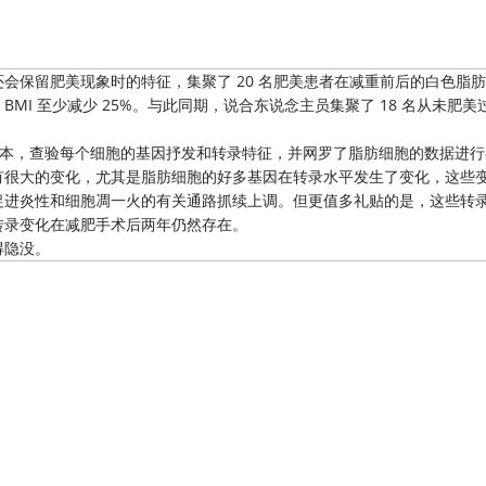
会保留肥美现象时的特征，集聚了 20 名肥美患者在减重前后的白色脂
I 至少减少 25%。与此同期，说合东说念主员集聚了 18 名从未肥美
些样本，查验每个细胞的基因抒发和转录特征，并网罗了脂肪细胞的数据进
有很大的变化，尤其是脂肪细胞的好多基因在转录水平发生了变化，这些
促进炎性和细胞凋一火的有关通路抓续上调。但更值多礼贴的是，这些转
转录变化在减肥手术后两年仍然存在。
得隐没。