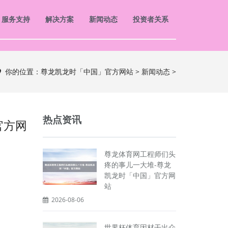
服务支持
解决方案
新闻动态
投资者关系
你的位置：
尊龙凯龙时「中国」官方网站
>
新闻动态
>
热点资讯
官方网
尊龙体育网工程师们头
疼的事儿一大堆-尊龙
凯龙时「中国」官方网
站
2026-08-06
世界杯体育因材干出众