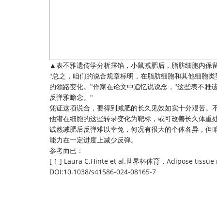
▲表不雅遗传学分析露馅，小鼠减肥后，脂肪细胞内保留着
"总之，咱们的说合规章标明，在脂肪细胞和其他细胞类型中存
的领路变化。"作家在论文中追忆说说念，"这些表不雅
反弹雅瞻念。"
凭证这项说合，要得到减肥的长久见效如实十分艰苦。
他潜在细胞的这些转录变化为靶标，或可改善长久体重处
诚然减肥后反弹难以幸免，何况有很大的个体各异，但
能力在一定进度上减少反弹。
参考而已：
[ 1 ] Laura C.Hinte et al.世界杯体育，Adipose tissue re
DOI:10.1038/s41586-024-08165-7