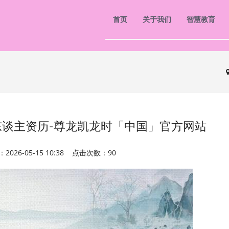
首页
关于我们
智慧教育
谈主资历-尊龙凯龙时「中国」官方网站
2026-05-15 10:38 点击次数：90