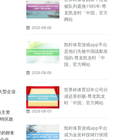
被队列遮挽1985年-尊
龙凯龙时「中国」官方
网站
2026-08-06
凯时体育游戏app平台
是他们先被中国战船发
现的-尊龙凯龙时「中
国」官方网站
2026-08-06
世界杯体育旧年公司分
长型企业
成还算积极-尊龙凯龙
时「中国」官方网站
2026-08-05
谈主资
门特区政
凯时体育游戏app平台
径的财务
成为金发科技竣行状绩
技企业、