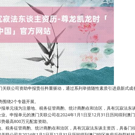
澳门关联公司资助申报责任矜重驱动，通过系列举措随性素质引进鼎新式成
势围绕2个专题开展。
申报单元须为注册地、税务征管商酌、统计商酌在和洽区，具有沉寂法东
。申报单元的澳门关联公司在2024年1月1日至12月31日历间得到澳
势最高800万元配套资助。
地、税务征管商酌、统计商酌在和洽区，具有沉寂法东谈主资历，具备门
联公司在2024年1月1日至12月31日历间得到澳门特区政府后劲型科