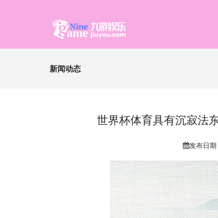
新闻动态
世界杯体育具有沉寂法东
发布日期：