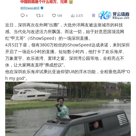
近日，深圳再次在外网“出圈”，大批外洋网友被这座城市的科技
感、当代化与改进活力所飘荡。而这一切，始于好意思国顶流网
红“甲亢哥”（IShowSpeed）的一场深圳直播。
4月5日下昼，领有3800万粉丝的iShowSpeed达成承诺，来到深圳
开启了一场近6小时的直播。短短数小时内，他打卡了欢乐海岸、
万象寰宇、欢乐港湾、寰球之窗、深圳湾公园等地，全程亮点不
休，让大家网友直呼“弗成想议”。
他在深圳欢乐海岸试乘比亚迪仰望U8的浮水功能，全程垂危高呼“O
h my god”。