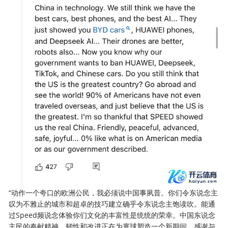
“动作一个夸口的欧洲公民，我必须说中国事夙昔。你们令东说念主
叹为不雅止的城市和超卓的技巧建立确乎令东说念主饱读吹。能通
过Speed频说念体验你们文化的丰富性是统统的荣幸。中国东说念
主民的奉献精神、韧性和改进正在为寰球塑造一个新期间。感谢与