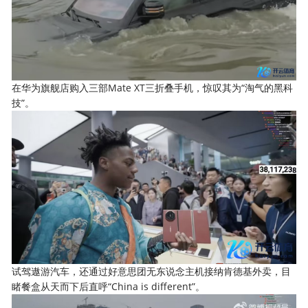
在华为旗舰店购入三部Mate XT三折叠手机，惊叹其为“淘气的黑科
技”。
试驾遨游汽车，还通过好意思团无东说念主机接纳肯德基外卖，目
睹餐盒从天而下后直呼“China is different”。