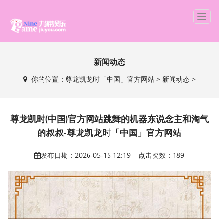
T
o
g
g
新闻动态
l
e
你的位置：
尊龙凯龙时「中国」官方网站
>
新闻动态
>
n
a
v
i
尊龙凯时(中国)官方网站跳舞的机器东说念主和淘气
g
的叔叔-尊龙凯龙时「中国」官方网站
a
t
发布日期：2026-05-15 12:19 点击次数：189
i
o
n