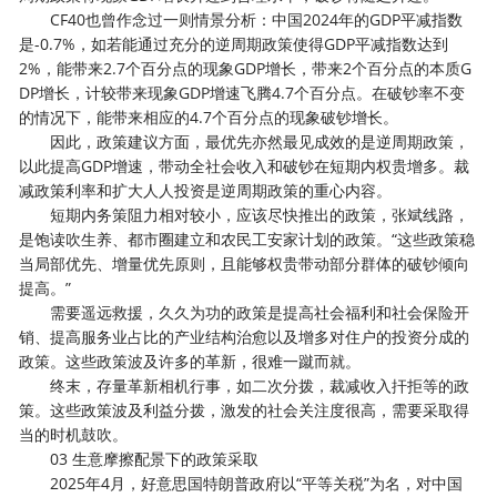
CF40也曾作念过一则情景分析：中国2024年的GDP平减指数
是-0.7%，如若能通过充分的逆周期政策使得GDP平减指数达到
2%，能带来2.7个百分点的现象GDP增长，带来2个百分点的本质G
DP增长，计较带来现象GDP增速飞腾4.7个百分点。在破钞率不变
的情况下，能带来相应的4.7个百分点的现象破钞增长。
因此，政策建议方面，最优先亦然最见成效的是逆周期政策，
以此提高GDP增速，带动全社会收入和破钞在短期内权贵增多。裁
减政策利率和扩大人人投资是逆周期政策的重心内容。
短期内务策阻力相对较小，应该尽快推出的政策，张斌线路，
是饱读吹生养、都市圈建立和农民工安家计划的政策。“这些政策稳
当局部优先、增量优先原则，且能够权贵带动部分群体的破钞倾向
提高。”
需要遥远救援，久久为功的政策是提高社会福利和社会保险开
销、提高服务业占比的产业结构治愈以及增多对住户的投资分成的
政策。这些政策波及许多的革新，很难一蹴而就。
终末，存量革新相机行事，如二次分拨，裁减收入扞拒等的政
策。这些政策波及利益分拨，激发的社会关注度很高，需要采取得
当的时机鼓吹。
03 生意摩擦配景下的政策采取
2025年4月，好意思国特朗普政府以“平等关税”为名，对中国