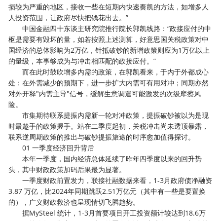
损较为严重的地区，接收一些在短期内快速奏凯的方法，如增多人
人投资范围，让政府尽快把钱花出去。”
中国金融四十东谈主研究院推行院长郭凯线路：“政接应付的中
枢是需要有毁坏的量，如若按照上述测算，好意思国关税政策对中
国经济的总体影响为2万亿，针抵破钞的新增政策则应为1万亿以上
的量级，本事够成为与冲击相匹配的政接应付。”
而在此时鼓吹增多内需的政策，在郭凯看来，于内于外都成心
处：在外需减少的预期下，进一步扩大内需可有用对冲；同期亦然
对外开释"内需主导"信号，缓解生意调遣可能激发的次级摩擦风
险。
市集期待联系提振内需新一轮对冲政策，提振破钞被以为是现
时最趁手的政策握手。站在二季度起初，关税冲击尚未透顶暴露，
联系逆周期政策的推出与破钞提振旅途的时序愈加值得探讨。
01 一季度经济回升背后
本年一季度，国内经济总体延续了昨年四季度以来的回升势
头，其中财政政策加码后果最为显著。
一季度财政前置发力，联接社融数据来看，1-3月政府债净融资
3.87 万亿，比2024年同期跳跃2.51万亿元（其中有一些是要置换
的），广义财政救济也呈现情切飞腾趋势。
据MySteel 统计，1-3月首要项目开工投资额计较达到18.6万