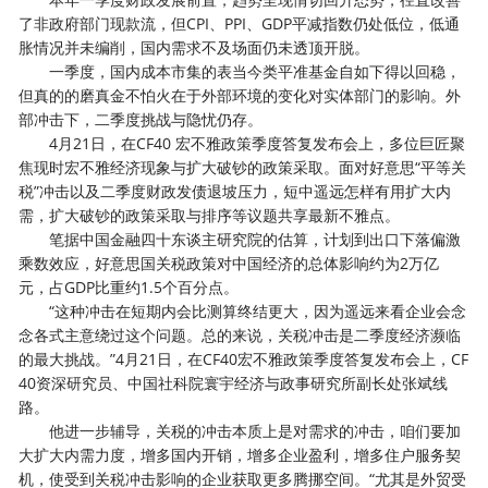
了非政府部门现款流，但CPI、PPI、GDP平减指数仍处低位，低通
胀情况并未编削，国内需求不及场面仍未透顶开脱。
一季度，国内成本市集的表当今类平准基金自如下得以回稳，
但真的的磨真金不怕火在于外部环境的变化对实体部门的影响。外
部冲击下，二季度挑战与隐忧仍存。
4月21日，在CF40 宏不雅政策季度答复发布会上，多位巨匠聚
焦现时宏不雅经济现象与扩大破钞的政策采取。面对好意思“平等关
税”冲击以及二季度财政发债退坡压力，短中遥远怎样有用扩大内
需，扩大破钞的政策采取与排序等议题共享最新不雅点。
笔据中国金融四十东谈主研究院的估算，计划到出口下落偏激
乘数效应，好意思国关税政策对中国经济的总体影响约为2万亿
元，占GDP比重约1.5个百分点。
“这种冲击在短期内会比测算终结更大，因为遥远来看企业会念
念各式主意绕过这个问题。总的来说，关税冲击是二季度经济濒临
的最大挑战。”4月21日，在CF40宏不雅政策季度答复发布会上，CF
40资深研究员、中国社科院寰宇经济与政事研究所副长处张斌线
路。
他进一步辅导，关税的冲击本质上是对需求的冲击，咱们要加
大扩大内需力度，增多国内开销，增多企业盈利，增多住户服务契
机，使受到关税冲击影响的企业获取更多腾挪空间。“尤其是外贸受