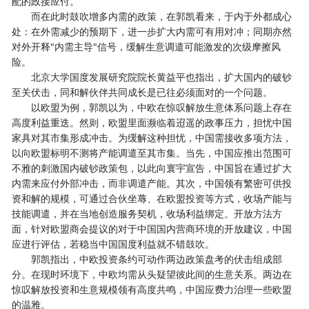
配的政接应付。”
而在此时鼓吹增多内需的政策，在郭凯看来，于内于外都成心
处：在外需减少的预期下，进一步扩大内需可有用对冲；同期亦然
对外开释"内需主导"信号，缓解生意调遣可能激发的次级摩擦风
险。
北京大学国度发展研究院院长黄益平也指出，扩大国内的破钞
至关伏击，同和解伙伴共同成长是已往必须面对的一个问题。
以欧盟为例，郭凯以为，中欧在惊叹解放生意体系问题上存在
高度利益重迭。然则，欧盟里面濒临着迢遥的政事压力，担忧中国
家具对其市集形成冲击。为缓解这种担忧，中国需接收多项方法，
以向欧盟标明不测将产能调遣至其市集。当先，中国应推出范围可
不雅的刺激国内破钞政策包，以此向寰宇宣告，中国旨在通过扩大
内需来应付外部冲击，而非调遣产能。其次，中国领有繁密可供投
资和解的规模，可通过合伙坐蓐、在欧盟投资等方式，收场产能与
技能调遣，并在当地创造服务契机，收场利益绑定。开放方法方
面，针对欧盟商会提议的对于中国国内营商环境的开放建议，中国
应进行评估，若稳当中国国度利益就不错鼓吹。
郭凯指出，中欧投资条约可动作两边政策盘考的伏击组成部
分。在现时环境下，中欧均需从头疑望彼此间的生意关系。两边在
惊叹解放投资和生意规模领有高度共鸣，中国应费力治理一些欧盟
的温雅。