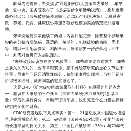
联系内需提振，中央提议“以超旧例力度提振国内破钞”。稍早
前，党中央、国务院发布了《提振破钞专项活动决策》，叠加近期
商务部出台《服务破钞提质惠民活动2025年职责决策》，联系家
政、养老、托育、健康破钞等服务破钞规模的实施确定或加速落
地。
张斌说这份决策他读了两遍，内容相配完善，险些整个影响破
钞的身分都有所隐秘，遥远的、短期的，包括破钞的供给、需求
等，辅以一项配套决策，相配全面。政策需要一步步落地，经由
中，则需对鱼贯而入加以甄别。
“哪些政接应该放在更罕见位置上，哪些政策要靠前发力，哪些
是要久久为功的，要有章程安排。宏不雅经济研究的重心关节在于
轻重，再难的问题只消毁坏细分，都能渐渐理出端倪，当把问题分
析得毁坏细时，就离问题的谜底很近了。”
这是CF40《扩大破钞的政策采取与排序》专题研究的起点之
一：相识扩大破钞的三个变量（GDP力量/分拨力量/破钞意愿力
量）背后的运行身分，有助于理清印迹，找出究竟什么力量在撑持
破钞的变化的谜底。
CF40研究发现以下几点事实：第一，21世纪以来中国破钞增速
呈现先增后降态势；第二，破钞率（破钞占GDP比重）变化与破钞
增长速率呈现反向关系；第三，中国住户破钞率（38%）与70年代