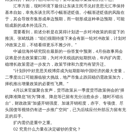
汇率方面，现时环境下最佳让东谈主民币兑好意思元汇率保持
基本自如，幸免东谈主民币小幅渐进贬值。小幅渐进贬值的风险在
于，其会导致市集形成单边预期，而一朝形成这种单边预期，可能
组成新的成本外流压力。
需要看到，前述分析是在莫得计划进一步对冲政策的前提下的
推演。张斌线路：“咱们很期待接下来会有新一轮对冲政策，计划对
冲政策之后，不错看得更乐不雅少许。”
中诚信海外研究院在最新的一份答复中预测，4月份政事局会
议将是伏击政策窗口期，为对冲关税战的短期扰动，年内扩内需、
稳增长政策需进一步发力，政策节律和力度均有望升迁。
“计划到中好意思关税博弈成为短期影响中国经济的最大变量，
二季度出口可能濒临较大挑战，地产市集止跌回稳仍需政策加力，
择机推出增量政策的必要性飞腾。”
4月以来官媒聚合发声，货币政策从一季度货币政策例会的“择
机降准降息”转为“降准、降息等已留有充分治愈余步，随时不错出
台”，财政政策“加盛开销强度、加速开销程度，赤字、专项债、尽
头国债等视情仍有进一步推广空间”，已为后续应付外部压力留有充
足的后手。
扩内需仍是重中之重。
02 究竟什么力量在决定破钞的变化？