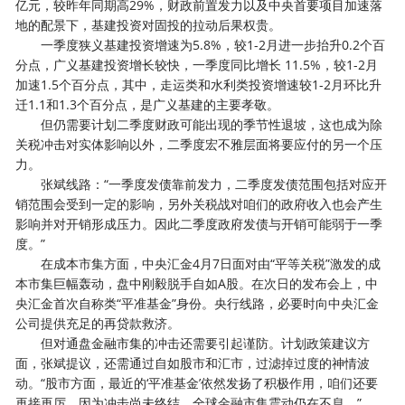
亿元，较昨年同期高29%，财政前置发力以及中央首要项目加速落
地的配景下，基建投资对固投的拉动后果权贵。
一季度狭义基建投资增速为5.8%，较1-2月进一步抬升0.2个百
分点，广义基建投资增长较快，一季度同比增长 11.5%，较1-2月
加速1.5个百分点，其中，走运类和水利类投资增速较1-2月环比升
迁1.1和1.3个百分点，是广义基建的主要孝敬。
但仍需要计划二季度财政可能出现的季节性退坡，这也成为除
关税冲击对实体影响以外，二季度宏不雅层面将要应付的另一个压
力。
张斌线路：“一季度发债靠前发力，二季度发债范围包括对应开
销范围会受到一定的影响，另外关税战对咱们的政府收入也会产生
影响并对开销形成压力。因此二季度政府发债与开销可能弱于一季
度。”
在成本市集方面，中央汇金4月7日面对由“平等关税”激发的成
本市集巨幅轰动，盘中刚毅脱手自如A股。在次日的发布会上，中
央汇金首次自称类“平准基金”身份。央行线路，必要时向中央汇金
公司提供充足的再贷款救济。
但对通盘金融市集的冲击还需要引起谨防。计划政策建议方
面，张斌提议，还需通过自如股市和汇市，过滤掉过度的神情波
动。“股市方面，最近的‘平准基金’依然发扬了积极作用，咱们还要
再接再厉，因为冲击尚未终结，全球金融市集震动仍在不息。”