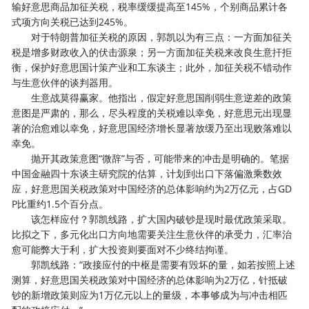
输好意思商品加征关税，税率缓缓提高至145%，个别商品累计各
式项方向关税已达到245%。
对于特朗普加征关税的原因，郭凯以为有三点：一方面加征关
税是增多财政收入的伏击源泉；另一方面加征关税来改良生意扞拒
衡，保护好意思国计策产业和工东谈主；此外，加征关税不错动作
与生意伙伴的谈判器用。
生意战莫得赢家。他指出，假定好意思国削弱生意逆差的政策
意图是严肃的，那么，尽头程度的关税难以幸免，好意思元出现显
著的治愈难以幸免，好意思国经济增长显著放缓乃至出现败落难以
幸免。
抛开其政策意图“微辞”与否，可能带来的冲击是明确的。笔据
中国金融四十东谈主研究院的估算，计划到出口下落偏激乘数效
应，好意思国关税政策对中国经济的总体影响约为2万亿元，占GD
P比重约1.5个百分点。
该怎样应付？郭凯线路，扩大国内破钞是现时最优政策采取。
比拟之下，多元化出口方向地需要关注生意伙伴的承受力，汇率治
愈可能弊大于利，扩大投资则要面对不少终结拘谨。
郭凯线路：“政接应付的中枢是需要有毁坏的量，如若按照上述
测算，好意思国关税政策对中国经济的总体影响为2万亿，针抵破
钞的新增政策则应为1万亿元以上的量级，本事够成为与冲击相匹